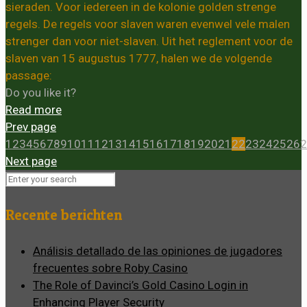
sieraden. Voor iedereen in de kolonie golden strenge
regels. De regels voor slaven waren evenwel vele malen
strenger dan voor niet-slaven. Uit het reglement voor de
slaven van 15 augustus 1777, halen we de volgende
passage:
Do you like it?
Read more
Prev page
1
2
3
4
5
6
7
8
9
10
11
12
13
14
15
16
17
18
19
20
21
22
23
24
25
26
2
Next page
Recente berichten
Análisis detallado de las opiniones de jugadores
frecuentes sobre Roby Casino
The Role of Davinci’s Gold Casino Login in
Enhancing Player Security