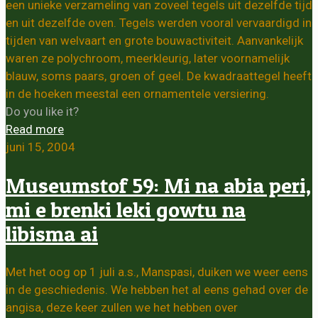
een unieke verzameling van zoveel tegels uit dezelfde tijd
en uit dezelfde oven. Tegels werden vooral vervaardigd in
tijden van welvaart en grote bouwactiviteit. Aanvankelijk
waren ze polychroom, meerkleurig, later voornamelijk
blauw, soms paars, groen of geel. De kwadraattegel heeft
in de hoeken meestal een ornamentele versiering.
Do you like it?
Read more
juni 15, 2004
Museumstof 59: Mi na abia peri,
mi e brenki leki gowtu na
libisma ai
Met het oog op 1 juli a.s., Manspasi, duiken we weer eens
in de geschiedenis. We hebben het al eens gehad over de
angisa, deze keer zullen we het hebben over