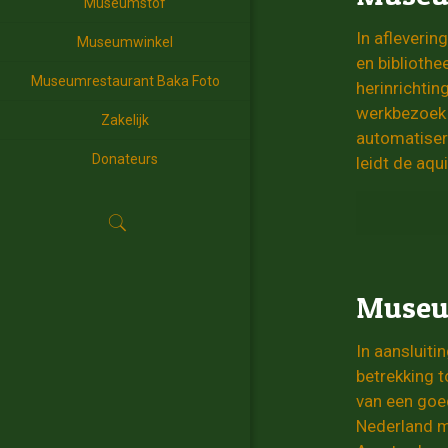
Museumstof
In afleveri
Museumwinkel
en biblioth
Museumrestaurant Baka Foto
herinrichti
werkbezoek 
Zakelijk
automatiseri
Donateurs
leidt de aqu
Museum
In aansluit
betrekking 
van een goe
Nederland m