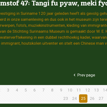
stof 47: Tangi fu pyaw, meki fy
vestiging in Suriname 120 jaar geleden heeft als gevolg ge
erd in onze samenleving en dus ook in het museum zijn ter
rwerpen, foto’s, muziekinstrumenten, kleding van immigrante
 van de Stichting Surinaams Museum is gemaakt door W. E. H
waterverftekening in een dubbel rechthoekig kader, waarvan 
immigrant, houtskolen uitventer en stelt een Chinese man vo
Prev page
2
3
4
5
6
7
8
9
10
11
12
13
1
23
24
25
26
27