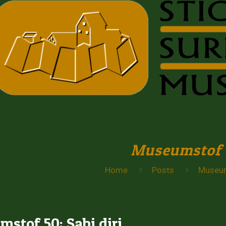
Museumstof
Home
Posts
Museu
stof 50: Sabi diri