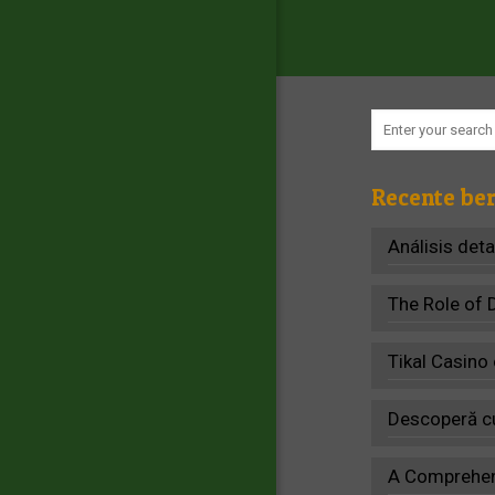
Recente ber
Análisis det
The Role of 
Tikal Casino
Descoperă cu
A Comprehens