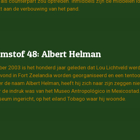
ls counterpart zou optreden. Inmiddels zijn de middelen 
t aan de verbouwing van het pand.
stof 48: Albert Helman
r 2003 is het honderd jaar geleden dat Lou Lichtveld werd g
avond in Fort Zeelandia worden georganiseerd en een tentoons
r de naam Albert Helman, heeft hij zich naar zijn zeggen ni
r de indruk was van het Museo Antropológico in Mexicostad. 
seum ingericht, op het eiland Tobago waar hij woonde.