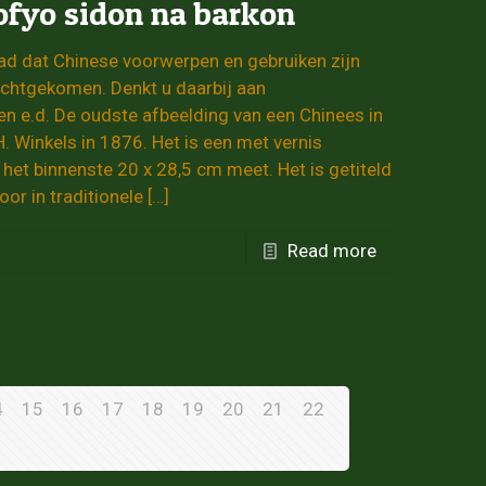
ofyo sidon na barkon
had dat Chinese voorwerpen en gebruiken zijn
echtgekomen. Denkt u daarbij aan
n e.d. De oudste afbeelding van een Chinees in
. Winkels in 1876. Het is een met vernis
het binnenste 20 x 28,5 cm meet. Het is getiteld
or in traditionele
[…]
Read more
4
15
16
17
18
19
20
21
22