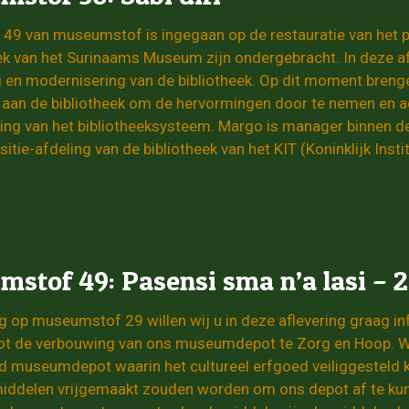
ng 49 van museumstof is ingegaan op de restauratie van he
eek van het Surinaams Museum zijn ondergebracht. In deze af
ng en modernisering van de bibliotheek. Op dit moment bren
aan de bibliotheek om de hervormingen door te nemen en adv
ng van het bibliotheeksysteem. Margo is manager binnen de a
isitie-afdeling van de bibliotheek van het KIT (Koninklijk Insti
stof 49: Pasensi sma n’a lasi – 2
ing op museumstof 29 willen wij u in deze aflevering graag 
tot de verbouwing van ons museumdepot te Zorg en Hoop. Wij
d museumdepot waarin het cultureel erfgoed veiliggesteld 
iddelen vrijgemaakt zouden worden om ons depot af te k