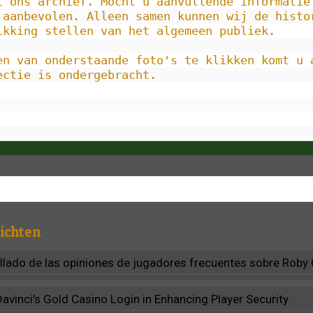
t ons archief. Mocht u aanvullende informatie 
 aanbevolen. Alleen samen kunnen wij de histo
ikking stellen van het algemeen publiek.

en van onderstaande foto's te klikken komt u a
ectie is ondergebracht.

hotos
ichten
allado de las opiniones de jugadores frecuentes sobre Roby
Davinci’s Gold Casino Login in Enhancing Player Security