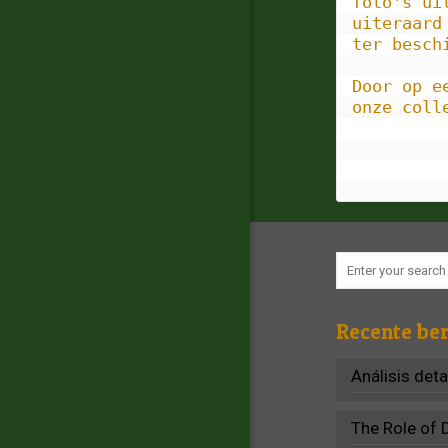
foto's ui
uiteraard
ter besch
Door op e
onze coll
←
 Older p
Recente ber
Análisis det
The Role of 