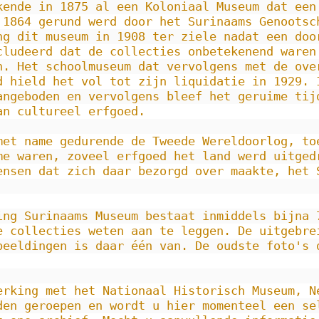
kende in 1875 al een Koloniaal Museum dat een
 1864 gerund werd door het Surinaams Genootsch
ng dit museum in 1908 ter ziele nadat een doo
cludeerd dat de collecties onbetekenend waren 
n. Het schoolmuseum dat vervolgens met de over
d hield het vol tot zijn liquidatie in 1929. 
angeboden en vervolgens bleef het geruime tijd
an cultureel erfgoed.

met name gedurende de Tweede Wereldoorlog, to
me waren, zoveel erfgoed het land werd uitgedr
ensen dat zich daar bezorgd over maakte, het S
ing Surinaams Museum bestaat inmiddels bijna 
e collecties weten aan te leggen. De uitgebrei
beeldingen is daar één van. De oudste foto's d
erking met het Nationaal Historisch Museum, Ne
den geroepen en wordt u hier momenteel een sel