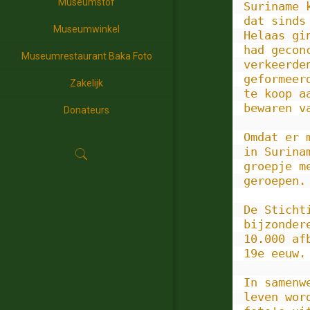
Museumstof
Suriname 
dat sinds
Museumwinkel
Helaas gi
had gecon
Museumrestaurant Baka Foto
verkeerde
geformeer
Zakelijk
te koop a
bewaren v
Donateurs
Omdat er 
in Surina
groepje m
geroepen.

De Sticht
bijzonder
10.000 af
19e eeuw.

In samenw
leven wor