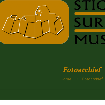
Fotoarchief
Home
Fotoarchief