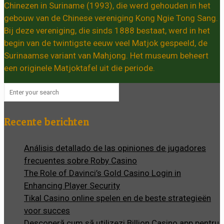
Chinezen in Suriname (1993), die werd gehouden in het
gebouw van de Chinese vereniging Kong Ngie Tong Sang.
Bij deze vereniging, die sinds 1888 bestaat, werd in het
begin van de twintigste eeuw veel Matjok gespeeld, de
Surinaamse variant van Mahjong. Het museum beheert
een originele Matjoktafel uit die periode.
Recente berichten
Análisis detallado de las opiniones de jugadores
frecuentes sobre Roby Casino
The Role of Davinci’s Gold Casino Login in
Enhancing Player Security
Tikal Casino online spelen en de beste strategieën
voor succes
Descoperă cum să utilizezi Billion Casino app pentru