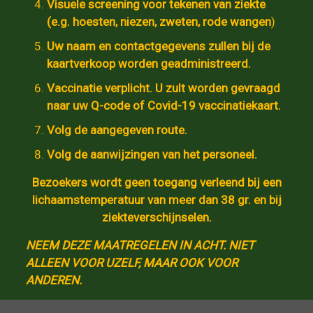
Visuele screening voor tekenen van ziekte
(e.g. hoesten, niezen, zweten, rode wangen
)
Uw naam en contactgegevens zullen bij de
kaartverkoop worden geadministreerd.
Vaccinatie verplicht. U zult worden gevraagd
naar uw Q-code of Covid-19 vaccinatiekaart.
Volg de aangegeven route.
Volg de aanwijzingen van het personeel.
Bezoekers wordt geen toegang verleend bij een
lichaamstemperatuur van meer dan 38 gr. en bij
ziekteverschijnselen.
NEEM DEZE MAATREGELEN IN ACHT. NIET
ALLEEN VOOR UZELF, MAAR OOK VOOR
ANDEREN.