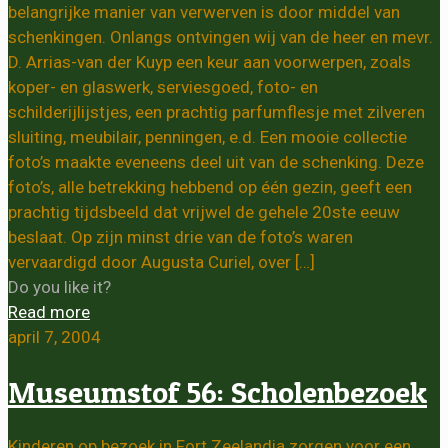
belangrijke manier van verwerven is door middel van
schenkingen. Onlangs ontvingen wij van de heer en mevr.
D. Arrias-van der Kuyp een keur aan voorwerpen, zoals
koper- en glaswerk, serviesgoed, foto- en
schilderijlijstjes, een prachtig parfumflesje met zilveren
sluiting, meubilair, penningen, e.d. Een mooie collectie
foto’s maakte eveneens deel uit van de schenking. Deze
foto’s, alle betrekking hebbend op één gezin, geeft een
prachtig tijdsbeeld dat vrijwel de gehele 20ste eeuw
beslaat. Op zijn minst drie van de foto’s waren
vervaardigd door Augusta Curiel, over
[…]
Do you like it?
Read more
april 7, 2004
Museumstof 56: Scholenbezoek
Kinderen op bezoek in Fort Zeelandia zorgen voor een