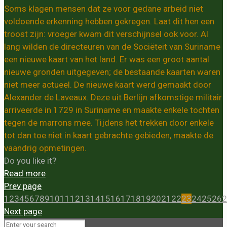
Soms klagen mensen dat ze voor gedane arbeid niet
voldoende erkenning hebben gekregen. Laat dit hen een
troost zijn: vroeger kwam dit verschijnsel ook voor. Al
lang wilden de directeuren van de Sociëteit van Suriname
een nieuwe kaart van het land. Er was een groot aantal
nieuwe gronden uitgegeven; de bestaande kaarten waren
niet meer actueel. De nieuwe kaart werd gemaakt door
Alexander de Laveaux. Deze uit Berlijn afkomstige militair
arriveerde in 1729 in Suriname en maakte enkele tochten
tegen de marrons mee. Tijdens het trekken door enkele
tot dan toe niet in kaart gebrachte gebieden, maakte de
vaandrig opmetingen.
Do you like it?
Read more
Prev page
1
2
3
4
5
6
7
8
9
10
11
12
13
14
15
16
17
18
19
20
21
22
23
24
25
26
2
Next page