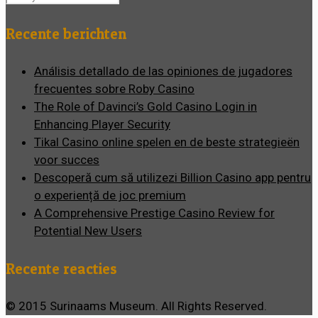
Recente berichten
Análisis detallado de las opiniones de jugadores
frecuentes sobre Roby Casino
The Role of Davinci’s Gold Casino Login in
Enhancing Player Security
Tikal Casino online spelen en de beste strategieën
voor succes
Descoperă cum să utilizezi Billion Casino app pentru
o experiență de joc premium
A Comprehensive Prestige Casino Review for
Potential New Users
Recente reacties
© 2015 Surinaams Museum. All Rights Reserved.