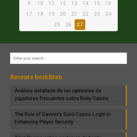
9
10
11
12
13
14
15
16
17
18
19
20
21
22
23
24
25
26
27
Recente berichten
Análisis detallado de las opiniones de
jugadores frecuentes sobre Roby Casino
The Role of Davinci’s Gold Casino Login in
Enhancing Player Security