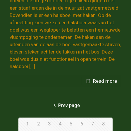
boeien die om je middel of je enkels gingen met
een staaf eraan die in de muur zat vastgemetseld.
Bovendien is er een halsboei met haken. Op de
afbeelding zien we zo een halsboei waarvan het
doel was een wegloper te beletten een hernieuwde
vluchtpoging te ondernemen. De haken aan de
uiteinden van de aan de boei vastgemaakte staven,
bleven steken achter de takken in het bos. Deze
boei was dus niet functioneel in open terrein. De
halsboei
[…]
Read more
Prev page
1
2
3
4
5
6
7
8