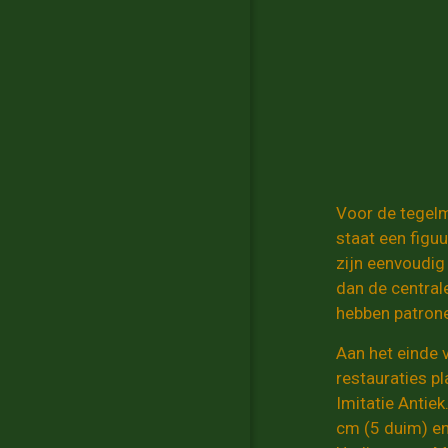
Voor de tegelmu
staat een figu
zijn eenvoudig
dan de central
hebben patrone
Aan het einde 
restauraties p
Imitatie Antie
cm (5 duim) en