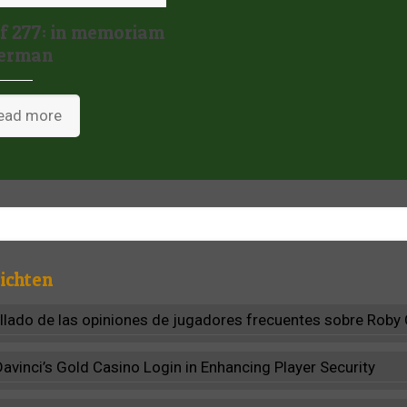
 277: in memoriam
berman
ead more
ichten
allado de las opiniones de jugadores frecuentes sobre Roby
Davinci’s Gold Casino Login in Enhancing Player Security