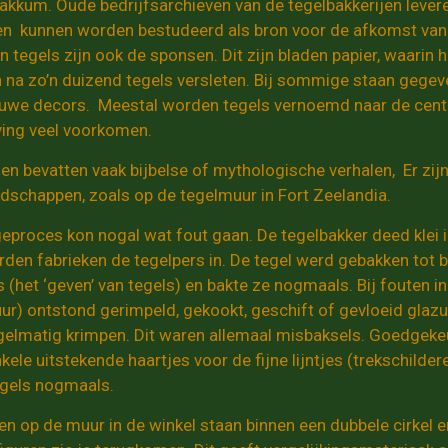
akkum. Oude bedrijfsarchieven van de tegelbakkerijen leve
 kunnen worden bestudeerd als bron voor de afkomst van d
n tegels zijn ook de sponsen. Dit zijn bladen papier, waarin
jn na zo’n duizend tegels versleten. Bij sommige staan gegev
uwe decors. Meestal worden tegels vernoemd naar de centra
ving veel voorkomen.
gen bevatten vaak bijbelse of mythologische verhalen, Er zij
dschappen, zoals op de tegelmuur in Fort Zeelandia.
ageproces kon nogal wat fout gaan. De tegelbakker deed klei 
erden fabrieken de tegelpers in. De tegel werd gebakken tot
s (het ‘geven’ van tegels) en bakte ze nogmaals. Bij fouten 
r) ontstond gerimpeld, gekookt, geschift of gevloeid glazu
gelmatig krimpen. Dit waren allemaal misbaksels. Goedgek
ele uitstekende haartjes voor de fijne lijntjes (trekschildere
egels nogmaals.
n op de muur in de winkel staan binnen een dubbele cirkel 