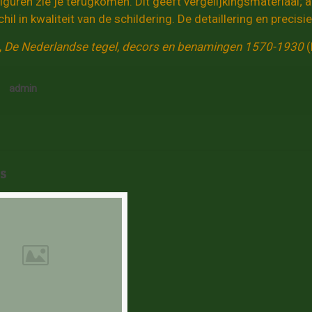
iguren zie je terugkomen. Dit geeft vergelijkingsmateriaal; al
hil in kwaliteit van de schildering. De detaillering en precis
,
De Nederlandse tegel, decors en benaminge
n 1570-1930
admin
s