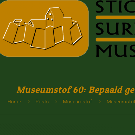
Museumstof 60: Bepaald ge
Home
Posts
Museumstof
Museumstof 