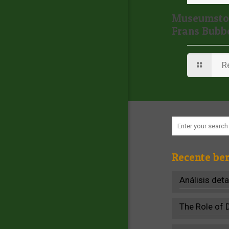
Museumstof
Frans Bub
R
Recente ber
Análisis det
The Role of 