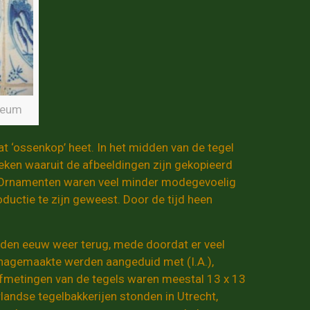
useum
at ‘ossenkop’ heet. In het midden van de tegel
oeken waaruit de afbeeldingen zijn gekopieerd
n. Ornamenten waren veel minder modegevoelig
ductie te zijn geweest. Door de tijd heen
uden eeuw weer terug, mede doordat er veel
 nagemaakte werden aangeduid met (I.A.),
afmetingen van de tegels waren meestal 13 x 13
andse tegelbakkerijen stonden in Utrecht,