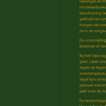
Harlingen en M
modellenboeken
beschrijving va
gebruikt en zi
hoogte van nie
ze in de omge
De voorstellin
bloemen of lan
Bij het fabric
glad. Later vo
tegen de tegel
oventemperatuu
tegel kon onre
penseel met enk
bakt men de t
De landschappe