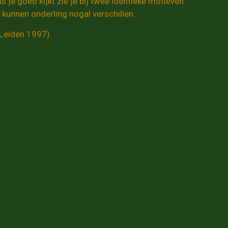
s je goed kijkt zie je bij twee identieke motieven
ie kunnen onderling nogal verschillen.
(Leiden 1997).