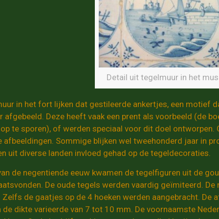
Detail uit tegelmuur in het m
ur in het fort lijken dat gestileerde ankertjes, een motief d
ur afgebeeld. Deze heeft vaak een prent als voorbeeld (de b
 op te sporen), of werden speciaal voor dit doel ontworpe
e afbeeldingen. Sommige blijken wel tweehonderd jaar in pro
n uit diverse landen invloed gehad op de tegeldecoraties.
van de negentiende eeuw kwamen de tegelfiguren uit de go
laatsvonden. De oude tegels werden vaardig geïmiteerd. De
k. Zelfs de gaatjes op de 4 hoeken werden aangebracht. De 
 de dikte varieerde van 7 tot 10 mm. De voornaamste Nederl