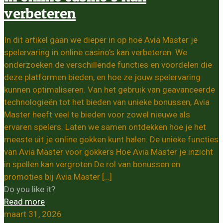
verbeteren
In dit artikel gaan we dieper in op hoe Avia Master je
spelervaring in online casino’s kan verbeteren. We
onderzoeken de verschillende functies en voordelen die
deze platformen bieden, en hoe ze jouw spelervaring
kunnen optimaliseren. Van het gebruik van geavanceerde
technologieën tot het bieden van unieke bonussen, Avia
Master heeft veel te bieden voor zowel nieuwe als
ervaren spelers. Laten we samen ontdekken hoe je het
meeste uit je online gokken kunt halen. De unieke functies
van Avia Master voor gokkers Hoe Avia Master je inzicht
in spellen kan vergroten De rol van bonussen en
promoties bij Avia Master
[…]
Do you like it?
Read more
maart 31, 2026