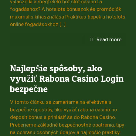
válaszd ki a megfelelő hot slot casinót a
fogadáshoz? A hotslots bónuszok és promóciók
maximális kihasználása Praktikus tippek a hotslots
online fogadásokhoz
[…]
Read more
Najlepšie spôsoby, ako
využiť Rabona Casino Login
bezpečne
V tomto článku sa zameriame na efektívne a
bezpečné spôsoby, ako využiť rabona casino no
deposit bonus a prihlásiť sa do Rabona Casino.
Preberieme základné bezpečnostné opatrenia, tipy
na ochranu osobných údajov a najlepšie praktiky