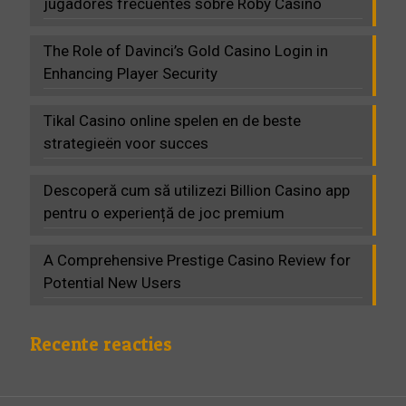
jugadores frecuentes sobre Roby Casino
The Role of Davinci’s Gold Casino Login in
Enhancing Player Security
Tikal Casino online spelen en de beste
strategieën voor succes
Descoperă cum să utilizezi Billion Casino app
pentru o experiență de joc premium
A Comprehensive Prestige Casino Review for
Potential New Users
Recente reacties