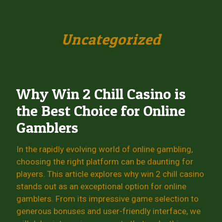
Uncategorized
Why Win 2 Chill Casino is
the Best Choice for Online
Gamblers
In the rapidly evolving world of online gambling,
choosing the right platform can be daunting for
players. This article explores why win 2 chill casino
stands out as an exceptional option for online
gamblers. From its impressive game selection to
generous bonuses and user-friendly interface, we