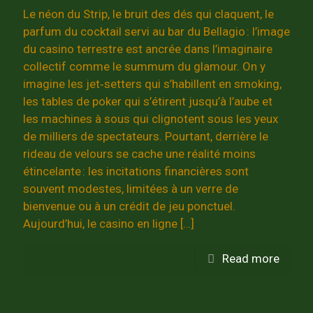
Le néon du Strip, le bruit des dés qui claquent, le
parfum du cocktail servi au bar du Bellagio : l’image
du casino terrestre est ancrée dans l’imaginaire
collectif comme le summum du glamour. On y
imagine les jet‑setters qui s’habillent en smoking,
les tables de poker qui s’étirent jusqu’à l’aube et
les machines à sous qui clignotent sous les yeux
de milliers de spectateurs. Pourtant, derrière le
rideau de velours se cache une réalité moins
étincelante : les incitations financières sont
souvent modestes, limitées à un verre de
bienvenue ou à un crédit de jeu ponctuel.
Aujourd’hui, le casino en ligne
[…]
Read more