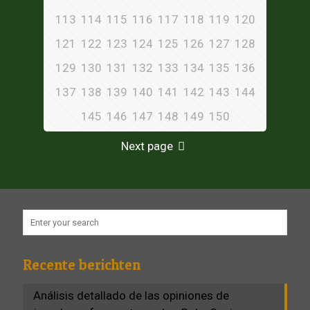
113
114
115
116
117
118
119
120
121
122
123
124
125
126
127
128
129
130
131
132
133
134
135
136
137
138
139
140
141
142
143
144
145
146
147
148
149
150
Next page
Recente berichten
Análisis detallado de las opiniones de