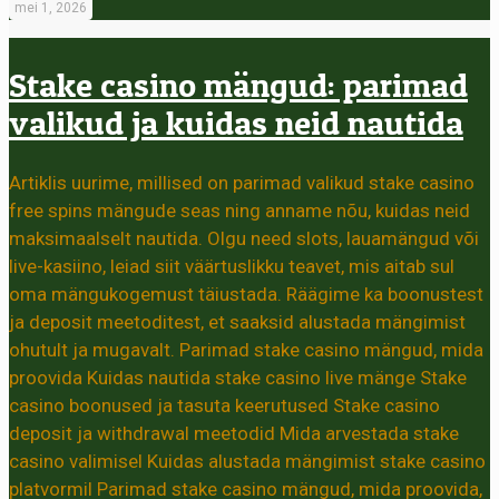
mei 1, 2026
Stake casino mängud: parimad
valikud ja kuidas neid nautida
Artiklis uurime, millised on parimad valikud stake casino
free spins mängude seas ning anname nõu, kuidas neid
maksimaalselt nautida. Olgu need slots, lauamängud või
live-kasiino, leiad siit väärtuslikku teavet, mis aitab sul
oma mängukogemust täiustada. Räägime ka boonustest
ja deposit meetoditest, et saaksid alustada mängimist
ohutult ja mugavalt. Parimad stake casino mängud, mida
proovida Kuidas nautida stake casino live mänge Stake
casino boonused ja tasuta keerutused Stake casino
deposit ja withdrawal meetodid Mida arvestada stake
casino valimisel Kuidas alustada mängimist stake casino
platvormil Parimad stake casino mängud, mida proovida,