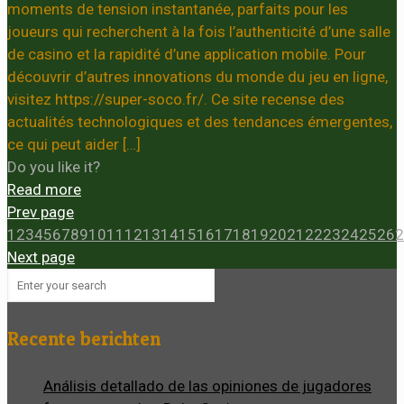
moments de tension instantanée, parfaits pour les
joueurs qui recherchent à la fois l’authenticité d’une salle
de casino et la rapidité d’une application mobile. Pour
découvrir d’autres innovations du monde du jeu en ligne,
visitez https://super-soco.fr/. Ce site recense des
actualités technologiques et des tendances émergentes,
ce qui peut aider
[…]
Do you like it?
Read more
Prev page
1
2
3
4
5
6
7
8
9
10
11
12
13
14
15
16
17
18
19
20
21
22
23
24
25
26
2
Next page
Recente berichten
Análisis detallado de las opiniones de jugadores