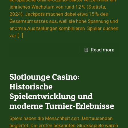
jährliches Wachstum von rund 12 % (Statista,
2024). Jackpots machen dabei etwa 15 % des
Gesamtumsatzes aus, weil sie hohe Spannung und
enorme Auszahlungen kombinieren. Spieler suchen
vor
[…]
Read more
Slotlounge Casino:
Historische
Spielentwicklung und
moderne Turnier‑Erlebnisse
Spiele haben die Menschheit seit Jahrtausenden
begleitet. Die ersten bekannten Glücksspiele waren