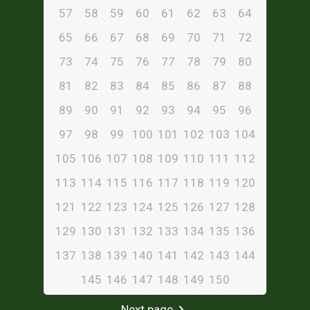
57
58
59
60
61
62
63
64
65
66
67
68
69
70
71
72
73
74
75
76
77
78
79
80
81
82
83
84
85
86
87
88
89
90
91
92
93
94
95
96
97
98
99
100
101
102
103
104
105
106
107
108
109
110
111
112
113
114
115
116
117
118
119
120
121
122
123
124
125
126
127
128
129
130
131
132
133
134
135
136
137
138
139
140
141
142
143
144
145
146
147
148
149
150
Next page