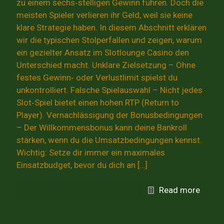
zu einem sechs‑stelligen Gewinn führen. Doch die
meisten Spieler verlieren ihr Geld, weil sie keine
klare Strategie haben. In diesem Abschnitt erklären
wir die typischen Stolperfallen und zeigen, warum
ein gezielter Ansatz im Slotlounge Casino den
Unterschied macht. Unklare Zielsetzung – Ohne
festes Gewinn‑ oder Verlustlimit spielst du
unkontrolliert. Falsche Spielauswahl – Nicht jedes
Slot‑Spiel bietet einen hohen RTP (Return to
Player). Vernachlässigung der Bonusbedingungen
– Der Willkommensbonus kann deine Bankroll
stärken, wenn du die Umsatzbedingungen kennst.
Wichtig: Setze dir immer ein maximales
Einsatzbudget, bevor du dich an
[…]
Read more