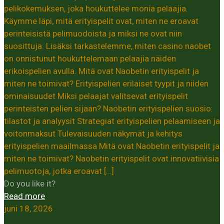
pelikokemuksen, joka houkuttelee monia pelaajia.
Käymme läpi, mitä erityispelit ovat, miten ne eroavat
perinteisistä pelimuodoista ja miksi ne ovat niin
suosittuja. Lisäksi tarkastelemme, miten casino naobet
on onnistunut houkuttelemaan pelaajia näiden
erikoispelien avulla. Mitä ovat Naobetin erityispelit ja
miten ne toimivat? Erityispelien erilaiset tyypit ja niiden
ominaisuudet Miksi pelaajat valitsevat erityispelit
perinteisten pelien sijaan? Naobetin erityispelien suosio:
tilastot ja analyysit Strategiat erityispelien pelaamiseen ja
voitonmaksut Tulevaisuuden näkymät ja kehitys
erityispelien maailmassa Mitä ovat Naobetin erityispelit ja
miten ne toimivat? Naobetin erityispelit ovat innovatiivisia
pelimuotoja, jotka eroavat
[…]
Do you like it?
Read more
juni 18, 2026