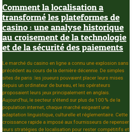
Comment la localisation a
transformé les plateformes de
casino : une analyse historique
au croisement de la technologie
et de la sécurité des paiements
Le marché du casino en ligne a connu une explosion sans
précédent au cours de la dernière décennie. De simples
sites de paris : les joueurs pouvaient placer leurs mises
depuis un ordinateur de bureau, et les opérateurs
proposaient leurs jeux principalement en anglais.
Aujourd’hui, le secteur s’étend sur plus de 100 % de la
population internet, chaque marché exigeant une
adaptation linguistique, culturelle et réglementaire. Cette
croissance rapide a imposé aux fournisseurs de repenser
leurs stratégies de localisation pour rester compétitifs et