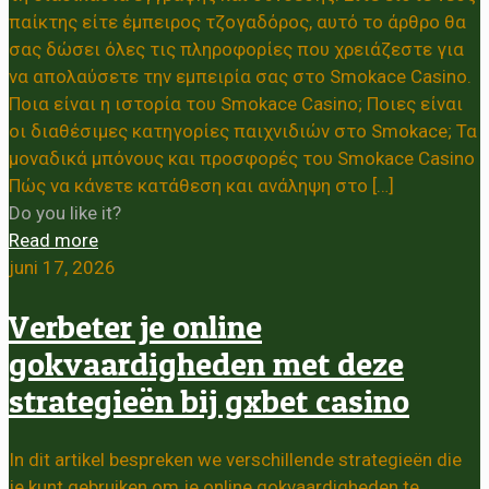
παίκτης είτε έμπειρος τζογαδόρος, αυτό το άρθρο θα
σας δώσει όλες τις πληροφορίες που χρειάζεστε για
να απολαύσετε την εμπειρία σας στο Smokace Casino.
Ποια είναι η ιστορία του Smokace Casino; Ποιες είναι
οι διαθέσιμες κατηγορίες παιχνιδιών στο Smokace; Τα
μοναδικά μπόνους και προσφορές του Smokace Casino
Πώς να κάνετε κατάθεση και ανάληψη στο
[…]
Do you like it?
Read more
juni 17, 2026
Verbeter je online
gokvaardigheden met deze
strategieën bij gxbet casino
In dit artikel bespreken we verschillende strategieën die
je kunt gebruiken om je online gokvaardigheden te