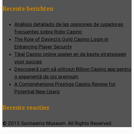
Recente berichten
Análisis detallado de las opiniones de jugadores
frecuentes sobre Roby Casino
The Role of Davinci’s Gold Casino Login in
Enhancing Player Security
Tikal Casino online spelen en de beste strategieën
voor succes
Descoperă cum să utilizezi Billion Casino app pentru
o experiență de joc premium
A Comprehensive Prestige Casino Review for
Potential New Users
Recente reacties
© 2015 Surinaams Museum. All Rights Reserved.