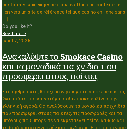
conformes aux exigences locales. Dans ce contexte, le
lien vers un site de référence tel que casino en ligne sans
[…]
Do you like it?
Read more
juni 17, 2026
Ανακαλύψτε το Smokace Casino
και τα μοναδικά παιχνίδια που
προσφέρει στους παίκτες
Στο άρθρο αυτό, θα εξερευνήσουμε το smokace casino,
ένα από τα πιο καινοτόμα διαδικτυακά καζίνο στην
ελληνική αγορά. Θα αναλύσουμε τα μοναδικά παιχνίδια
που προσφέρει στους παίκτες, τις προσφορές και τα
μπόνους που μπορείτε να εκμεταλλευτείτε, καθώς και
τη διαδικασία εγγραφής και σύνδεσης. Είτε είστε νέος