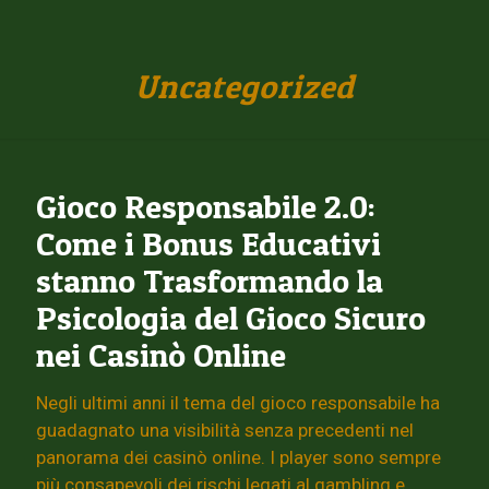
Uncategorized
Gioco Responsabile 2.0:
Come i Bonus Educativi
stanno Trasformando la
Psicologia del Gioco Sicuro
nei Casinò Online
Negli ultimi anni il tema del gioco responsabile ha
guadagnato una visibilità senza precedenti nel
panorama dei casinò online. I player sono sempre
più consapevoli dei rischi legati al gambling e