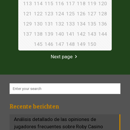
113
114
115
116
117
118
119
120
121
122
123
124
125
126
127
128
129
130
131
132
133
134
135
136
137
138
139
140
141
142
143
144
145
146
147
148
149
150
Next page
Recente berichten
Análisis detallado de las opiniones de
jugadores frecuentes sobre Roby Casino