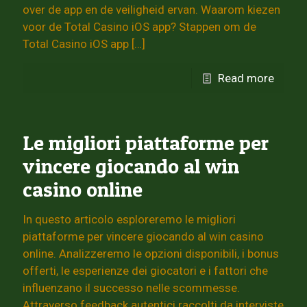
over de app en de veiligheid ervan. Waarom kiezen
voor de Total Casino iOS app? Stappen om de
Total Casino iOS app
[…]
Read more
Le migliori piattaforme per
vincere giocando al win
casino online
In questo articolo esploreremo le migliori
piattaforme per vincere giocando al win casino
online. Analizzeremo le opzioni disponibili, i bonus
offerti, le esperienze dei giocatori e i fattori che
influenzano il successo nelle scommesse.
Attraverso feedback autentici raccolti da interviste