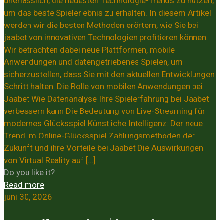
unerlässlich, die neuesten Technologie-Trends zu nutzen,
um das beste Spielerlebnis zu erhalten. In diesem Artikel
werden wir die besten Methoden erörtern, wie Sie bei
jaabet von innovativen Technologien profitieren können.
Wir betrachten dabei neue Plattformen, mobile
Anwendungen und datengetriebenes Spielen, um
sicherzustellen, dass Sie mit den aktuellen Entwicklungen
Schritt halten. Die Rolle von mobilen Anwendungen bei
Jaabet Wie Datenanalyse Ihre Spielerfahrung bei Jaabet
verbessern kann Die Bedeutung von Live-Streaming für
modernes Glücksspiel Künstliche Intelligenz: Der neue
Trend im Online-Glücksspiel Zahlungsmethoden der
Zukunft und ihre Vorteile bei Jaabet Die Auswirkungen
von Virtual Reality auf
[…]
Do you like it?
Read more
juni 30, 2026