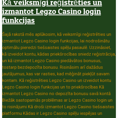
Kā veiksmīgi reģistrēties un
izmantot Legzo Casino login
funkcijas
Šajā rakstā mēs aplūkosim, kā veiksmīgi reģistrēties un
izmantot Legzo Casino login funkcijas, lai nodrošinātu
optimālu pieredzi tiešsaistes spēļu pasaulē. Uzzināsiet,
kā izveidot kontu, kādas priekšrocības sniedz reģistrācija,
un kā izmantot Legzo Casino piedāvātos bonusus,
tostarp bezdepozīta bonusu. Risināsim arī dažādus
jautājumus, kas var rasties, kad mēģināt piekļūt savam
kontam. Kā reģistrēties Legzo Casino un izveidot kontu
Legzo Casino login funkcijas un to priekšrocības Kā
izmantot Legzo Casino no depozīta bonusu savā kontā
Biežāk sastopamās problēmas ar Legzo Casino login un
to risinājumi Kā droši izmantot Legzo Casino tiešsaistes
platformu Kādas ir Legzo Casino spēļu iespējas un