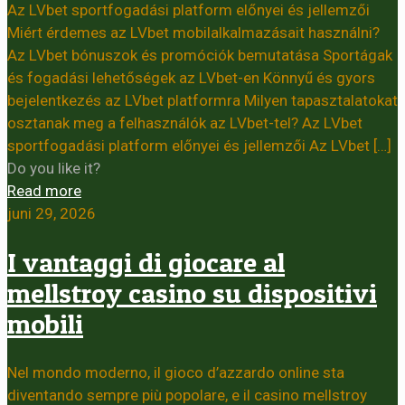
Az LVbet sportfogadási platform előnyei és jellemzői
Miért érdemes az LVbet mobilalkalmazásait használni?
Az LVbet bónuszok és promóciók bemutatása Sportágak
és fogadási lehetőségek az LVbet-en Könnyű és gyors
bejelentkezés az LVbet platformra Milyen tapasztalatokat
osztanak meg a felhasználók az LVbet-tel? Az LVbet
sportfogadási platform előnyei és jellemzői Az LVbet
[…]
Do you like it?
Read more
juni 29, 2026
I vantaggi di giocare al
mellstroy casino su dispositivi
mobili
Nel mondo moderno, il gioco d’azzardo online sta
diventando sempre più popolare, e il casino mellstroy