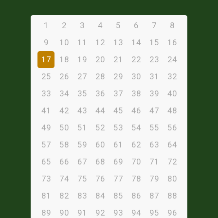
1
2
3
4
5
6
7
8
9
10
11
12
13
14
15
16
17
18
19
20
21
22
23
24
25
26
27
28
29
30
31
32
33
34
35
36
37
38
39
40
41
42
43
44
45
46
47
48
49
50
51
52
53
54
55
56
57
58
59
60
61
62
63
64
65
66
67
68
69
70
71
72
73
74
75
76
77
78
79
80
81
82
83
84
85
86
87
88
89
90
91
92
93
94
95
96