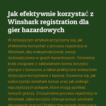
Jak efektywnie korzystać z
Winshark registration dla
gier hazardowych
W dzisiejszym artykule przyjrzymy się, jak
efektywnie korzystać z procesu rejestracji w
Winshark, aby maksymalizować swoje
doświadczenia w grach hazardowych. Omówimy
kroki związane z zakładaniem konta, korzyści
płynące z bonusów, a także praktyczne wskazówki
dotyczące korzystania z kasyna. Dowiecie się, jak
wykorzystać winshark bonus oraz jak uniknąć
najczęstszych pułapek, które mogą spotkać
nowych graczy. Zrozumienie procesu rejestracji w
Winshark Jakie korzyści oferuje bonus winshark
dla nowych graczy? Praktyczne porady dotyczące