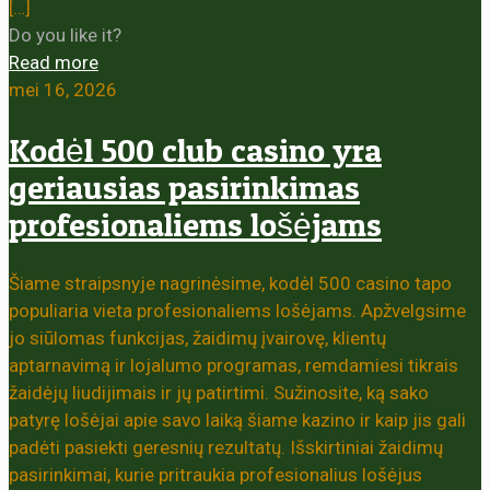
[…]
Do you like it?
Read more
mei 16, 2026
Kodėl 500 club casino yra
geriausias pasirinkimas
profesionaliems lošėjams
Šiame straipsnyje nagrinėsime, kodėl 500 casino tapo
populiaria vieta profesionaliems lošėjams. Apžvelgsime
jo siūlomas funkcijas, žaidimų įvairovę, klientų
aptarnavimą ir lojalumo programas, remdamiesi tikrais
žaidėjų liudijimais ir jų patirtimi. Sužinosite, ką sako
patyrę lošėjai apie savo laiką šiame kazino ir kaip jis gali
padėti pasiekti geresnių rezultatų. Išskirtiniai žaidimų
pasirinkimai, kurie pritraukia profesionalius lošėjus