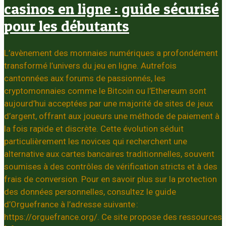
casinos en ligne : guide sécurisé
pour les débutants
L’avènement des monnaies numériques a profondément
transformé l’univers du jeu en ligne. Autrefois
cantonnées aux forums de passionnés, les
cryptomonnaies comme le Bitcoin ou l’Ethereum sont
aujourd’hui acceptées par une majorité de sites de jeux
d’argent, offrant aux joueurs une méthode de paiement à
la fois rapide et discrète. Cette évolution séduit
particulièrement les novices qui recherchent une
alternative aux cartes bancaires traditionnelles, souvent
soumises à des contrôles de vérification stricts et à des
frais de conversion. Pour en savoir plus sur la protection
des données personnelles, consultez le guide
d’Orguefrance à l’adresse suivante :
https://orguefrance.org/. Ce site propose des ressources