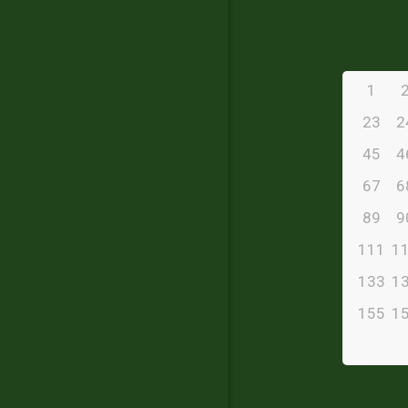
1
23
2
45
4
67
6
89
9
111
1
133
1
155
1