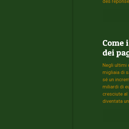
des réponse
Come i
dei pa
Negli ultimi
migliaia di 
sé un increm
miliardi di 
cresciute al
diventata un