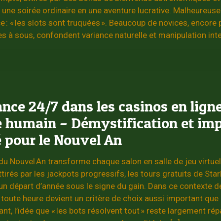
une soirée ordinaire en une aventure lucrative. Malheureuse
 : « les slots sont truquées ». Beaucoup de novices, encore
 à sous, confondent variance naturelle et manipulation intent
nce 24/7 dans les casinos en ligne
e humain – Démystification et im
é pour le Nouvel An
 du Nouvel An transforme chaque salon en salle de jeu virtuel
ttirés par les jackpots progressifs, les tours gratuits de Sta
n départ d’année sous le signe du gain. Dans ce contexte de
 toute heure devient un critère de choix aussi important que
tant, l’idée que « les bots résolvent tout » reste largement ré