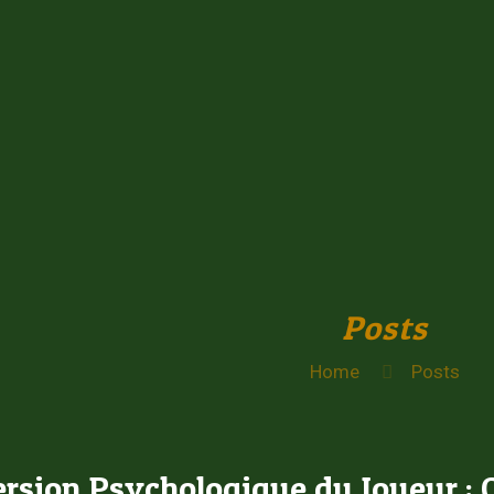
Posts
Home
Posts
rsion Psychologique du Joueur :