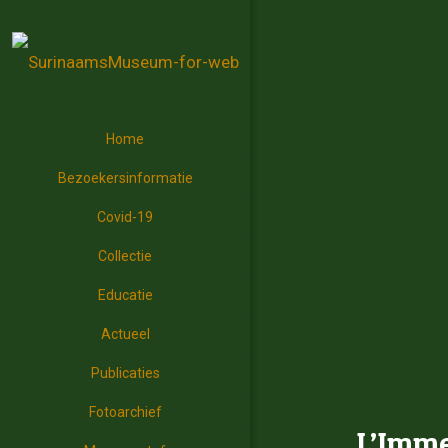
Home
Bezoekersinformatie
Covid-19
Collectie
Educatie
Actueel
Publicaties
Fotoarchief
L’Imme