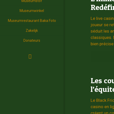
Museumstof
Redéfi
Museumwinkel
Le live casi
Museumrestaurant Baka Foto
joueur se re
Zakelijk
séduit les a
classiques. 
Donateurs
bien précise
Les co
l’équit
Le Black Fri
casino en li
créent un c