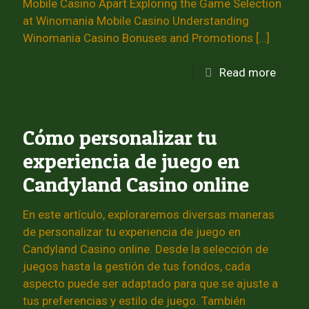
Mobile Casino Apart Exploring the Game Selection
at Winomania Mobile Casino Understanding
Winomania Casino Bonuses and Promotions
[…]
Read more
Cómo personalizar tu
experiencia de juego en
Candyland Casino online
En este artículo, exploraremos diversas maneras
de personalizar tu experiencia de juego en
Candyland Casino online. Desde la selección de
juegos hasta la gestión de tus fondos, cada
aspecto puede ser adaptado para que se ajuste a
tus preferencias y estilo de juego. También