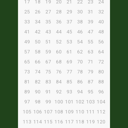
17
18
19
20
21
22
23
24
25
26
27
28
29
30
31
32
33
34
35
36
37
38
39
40
41
42
43
44
45
46
47
48
49
50
51
52
53
54
55
56
57
58
59
60
61
62
63
64
65
66
67
68
69
70
71
72
73
74
75
76
77
78
79
80
81
82
83
84
85
86
87
88
89
90
91
92
93
94
95
96
97
98
99
100
101
102
103
104
105
106
107
108
109
110
111
112
113
114
115
116
117
118
119
120