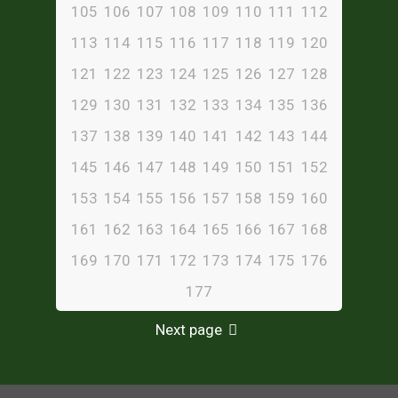
105
106
107
108
109
110
111
112
113
114
115
116
117
118
119
120
121
122
123
124
125
126
127
128
129
130
131
132
133
134
135
136
137
138
139
140
141
142
143
144
145
146
147
148
149
150
151
152
153
154
155
156
157
158
159
160
161
162
163
164
165
166
167
168
169
170
171
172
173
174
175
176
177
Next page