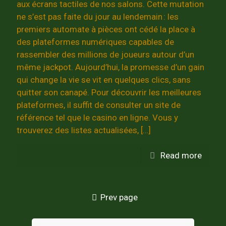
aux écrans tactiles de nos salons. Cette mutation
ne s’est pas faite du jour au lendemain : les
premiers automate à pièces ont cédé la place à
des plateformes numériques capables de
rassembler des millions de joueurs autour d’un
même jackpot. Aujourd’hui, la promesse d’un gain
qui change la vie se vit en quelques clics, sans
quitter son canapé. Pour découvrir les meilleures
plateformes, il suffit de consulter un site de
référence tel que le casino en ligne. Vous y
trouverez des listes actualisées,
[…]
Read more
Prev page