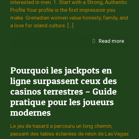
interested in men. 1. Start with a Strong, Authentic
Profile Your profile is the first impression you
make. Grenadian women value honesty, family, and
a love for island culture.
[…]
Read more
Pourquoi les jackpots en
ligne surpassent ceux des
casinos terrestres – Guide
pratique pour les joueurs
modernes
Le jeu de hasard a parcouru un long chemin,
passant des tables éclairées de néon de Las Vegas