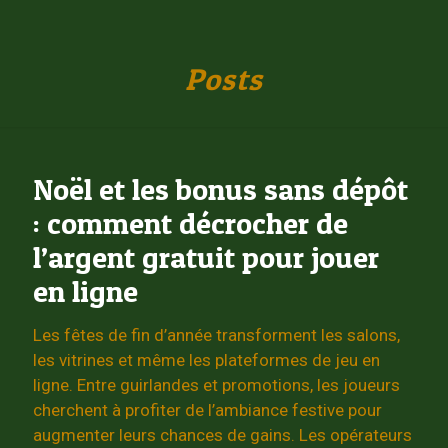
Posts
Noël et les bonus sans dépôt
: comment décrocher de
l’argent gratuit pour jouer
en ligne
Les fêtes de fin d’année transforment les salons,
les vitrines et même les plateformes de jeu en
ligne. Entre guirlandes et promotions, les joueurs
cherchent à profiter de l’ambiance festive pour
augmenter leurs chances de gains. Les opérateurs