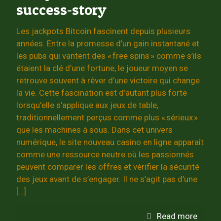
success‑story
Les jackpots Bitcoin fascinent depuis plusieurs
années. Entre la promesse d’un gain instantané et
les pubs qui vantent des « free spins » comme s’ils
étaient la clé d’une fortune, le joueur moyen se
retrouve souvent à rêver d’une victoire qui change
la vie. Cette fascination est d’autant plus forte
lorsqu’elle s’applique aux jeux de table,
traditionnellement perçus comme plus « sérieux »
que les machines à sous. Dans cet univers
numérique, le site nouveau casino en ligne apparaît
comme une ressource neutre où les passionnés
peuvent comparer les offres et vérifier la sécurité
des jeux avant de s’engager. Il ne s’agit pas d’une
[…]
Read more