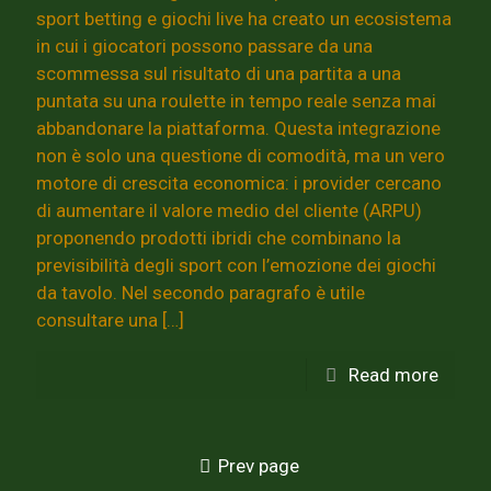
sport betting e giochi live ha creato un ecosistema
in cui i giocatori possono passare da una
scommessa sul risultato di una partita a una
puntata su una roulette in tempo reale senza mai
abbandonare la piattaforma. Questa integrazione
non è solo una questione di comodità, ma un vero
motore di crescita economica: i provider cercano
di aumentare il valore medio del cliente (ARPU)
proponendo prodotti ibridi che combinano la
previsibilità degli sport con l’emozione dei giochi
da tavolo. Nel secondo paragrafo è utile
consultare una
[…]
Read more
Prev page