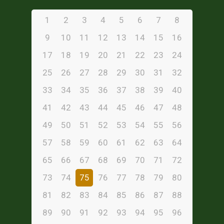
1
2
3
4
5
6
7
8
9
10
11
12
13
14
15
16
17
18
19
20
21
22
23
24
25
26
27
28
29
30
31
32
33
34
35
36
37
38
39
40
41
42
43
44
45
46
47
48
49
50
51
52
53
54
55
56
57
58
59
60
61
62
63
64
65
66
67
68
69
70
71
72
73
74
75
76
77
78
79
80
81
82
83
84
85
86
87
88
89
90
91
92
93
94
95
96