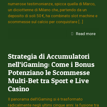
numerose testimonianze, spicca quella di Marco,
un diciottenne di Milano che, partendo da un
deposito di soli 50 €, ha combinato slot machine e
scommesse sul calcio per conquistare
[…]
Read more
Strategia di Accumulatori
nell’iGaming: Come i Bonus
Potenziano le Scommesse
Multi‑Bet tra Sport e Live
Casino
Il panorama dell’iGaming si è trasformato
radicalmente negli ultimi cinque anni: la fusione tra