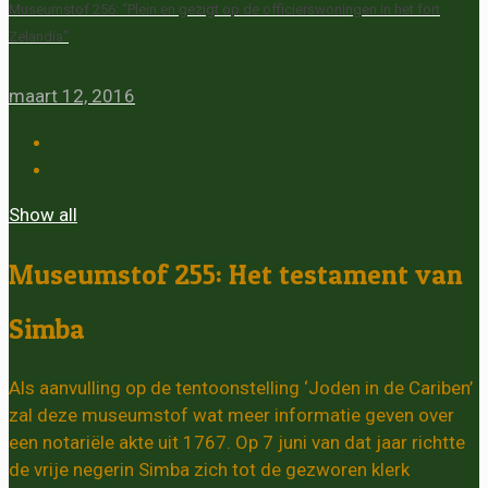
Museumstof 256: “Plein en gezigt op de officierswoningen in het fort
Zelandia”
maart 12, 2016
Show all
Museumstof 255: Het testament van
Simba
Als aanvulling op de tentoonstelling ‘Joden in de Cariben’
zal deze museumstof wat meer informatie geven over
een notariële akte uit 1767. Op 7 juni van dat jaar richtte
de vrije negerin Simba zich tot de gezworen klerk