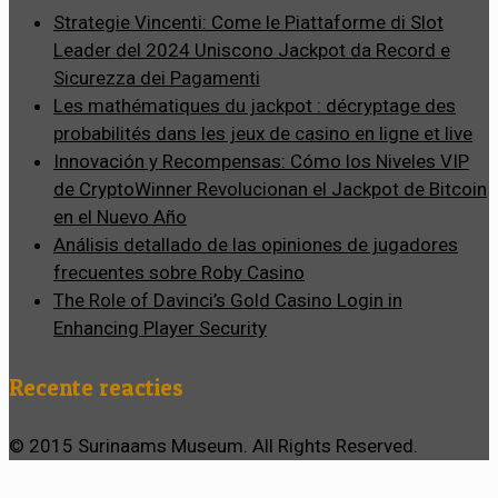
Strategie Vincenti: Come le Piattaforme di Slot
Leader del 2024 Uniscono Jackpot da Record e
Sicurezza dei Pagamenti
Les mathématiques du jackpot : décryptage des
probabilités dans les jeux de casino en ligne et live
Innovación y Recompensas: Cómo los Niveles VIP
de CryptoWinner Revolucionan el Jackpot de Bitcoin
en el Nuevo Año
Análisis detallado de las opiniones de jugadores
frecuentes sobre Roby Casino
The Role of Davinci’s Gold Casino Login in
Enhancing Player Security
Recente reacties
© 2015 Surinaams Museum. All Rights Reserved.