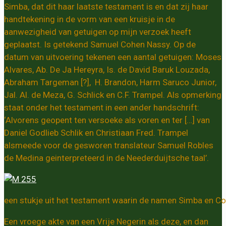
Simba, dat dit haar laatste testament is en dat zij haar
handtekening in de vorm van een kruisje in de
aanwezigheid van getuigen op mijn verzoek heeft
geplaatst. Is getekend Samuel Cohen Nassy. Op de
datum van uitvoering tekenen een aantal getuigen: Moses
Alvares, Ab. De Ja Hereyra, Is. de David Baruk Louzada,
Abraham Targeman [?], H. Brandon, Harm Saruco Junior,
Jal. Al. de Meza, G. Schlick en C.F. Trampel. Als opmerking
staat onder het testament in een ander handschrift:
‘Alvorens geopent ten versoeke als voren en ter […] van
Daniel Godlieb Schlik en Christiaan Fred. Trampel
alsmeede voor de gesworen translateur Samuel Robles
de Medina geinterpreteerd in de Neederduijtsche taal’.
een stukje uit het testament waarin de namen Simba en Co
Een vroege akte van een Vrije Negerin als deze, en dan