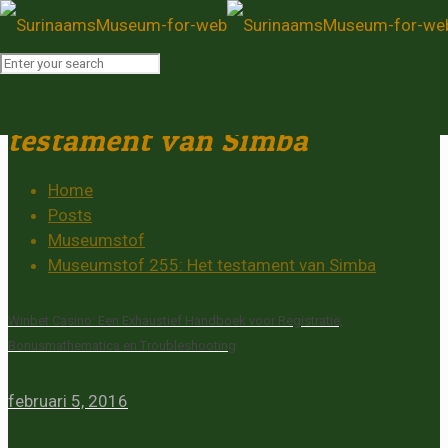
Museumstof 255: Het
testament van Simba
Home
Posts
Museumstof
Museumstof 255: Het testament van Simba
Winbet Casino: Een Exhaustief Handboek voor Registratie,
Bonusmathematica en Troubleshooting
februari 5, 2016