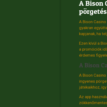
A Bison 
pörgetés
A Bison Casino
gyakran együtt
kapjanak, ha tel
Ezen kívül a Bi
a promóciók id
érdemes figyele
A Bison C
A Bison Casino 
ingyenes pörget
játékaikhoz, í
Az app használa
zökkenőmentes n