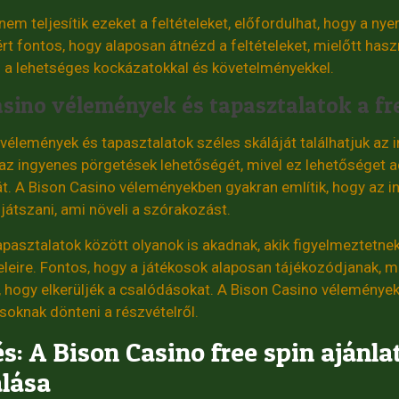
nem teljesítik ezeket a feltételeket, előfordulhat, hogy a n
rt fontos, hogy alaposan átnézd a feltételeket, mielőtt has
l a lehetséges kockázatokkal és követelményekkel.
asino vélemények és tapasztalatok a fre
vélemények és tapasztalatok széles skáláját találhatjuk az
 az ingyenes pörgetések lehetőségét, mivel ez lehetőséget ad
át. A Bison Casino véleményekben gyakran említik, hogy az 
játszani, ami növeli a szórakozást.
apasztalatok között olyanok is akadnak, akik figyelmeztetn
ételeire. Fontos, hogy a játékosok alaposan tájékozódjanak, m
 hogy elkerüljék a csalódásokat. A Bison Casino vélemények 
oknak dönteni a részvételről.
s: A Bison Casino free spin ajánl
lása