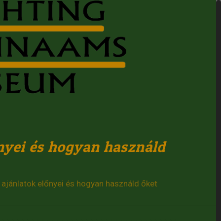
őnyei és hogyan használd
 ajánlatok előnyei és hogyan használd őket