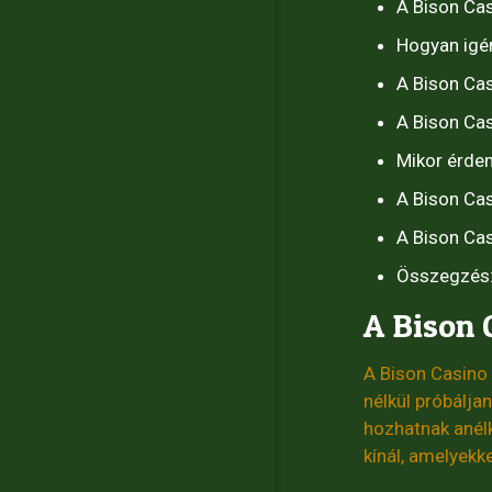
A Bison Cas
Hogyan igén
A Bison Ca
A Bison Ca
Mikor érdem
A Bison Cas
A Bison Cas
Összegzés: 
A Bison 
A Bison Casino 
nélkül próbálja
hozhatnak anélk
kínál, amelyekk