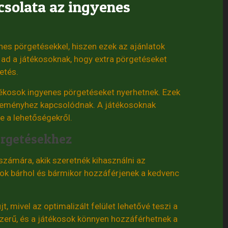
csolata az ingyenes
es pörgetésekkel, hiszen ezek az ajánlatok
ad a játékosoknak, hogy extra pörgetéseket
zetés.
tékosok ingyenes pörgetéseket nyerhetnek. Ezek
eseményhez kapcsolódnak. A játékosoknak
e a lehetőségekről.
örgetésekhez
számára, akik szeretnék kihasználni az
osok bárhol és bármikor hozzáférjenek a kedvenc
 mivel az optimalizált felület lehetővé teszi a
szerű, és a játékosok könnyen hozzáférhetnek a