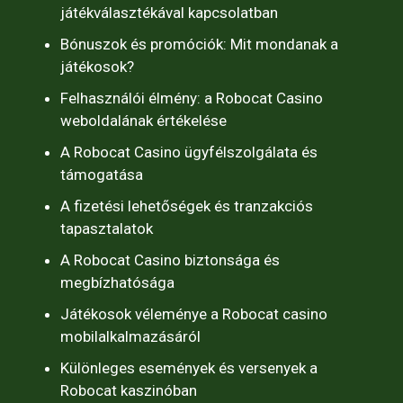
játékválasztékával kapcsolatban
Bónuszok és promóciók: Mit mondanak a
játékosok?
Felhasználói élmény: a Robocat Casino
weboldalának értékelése
A Robocat Casino ügyfélszolgálata és
támogatása
A fizetési lehetőségek és tranzakciós
tapasztalatok
A Robocat Casino biztonsága és
megbízhatósága
Játékosok véleménye a Robocat casino
mobilalkalmazásáról
Különleges események és versenyek a
Robocat kaszinóban