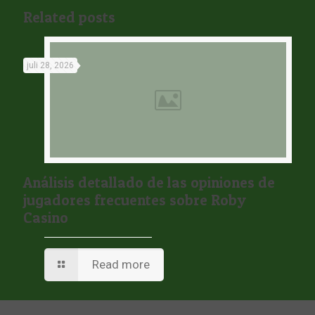
Related posts
juli 28, 2026
Análisis detallado de las opiniones de
jugadores frecuentes sobre Roby
Casino
Read more