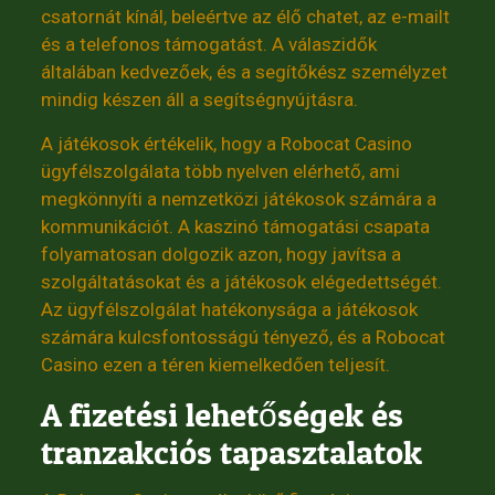
csatornát kínál, beleértve az élő chatet, az e-mailt
és a telefonos támogatást. A válaszidők
általában kedvezőek, és a segítőkész személyzet
mindig készen áll a segítségnyújtásra.
A játékosok értékelik, hogy a Robocat Casino
ügyfélszolgálata több nyelven elérhető, ami
megkönnyíti a nemzetközi játékosok számára a
kommunikációt. A kaszinó támogatási csapata
folyamatosan dolgozik azon, hogy javítsa a
szolgáltatásokat és a játékosok elégedettségét.
Az ügyfélszolgálat hatékonysága a játékosok
számára kulcsfontosságú tényező, és a Robocat
Casino ezen a téren kiemelkedően teljesít.
A fizetési lehetőségek és
tranzakciós tapasztalatok