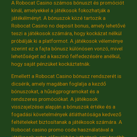
A Robocat Casino számos bónuszt és promóciót
kínál, amelyekkel a játékosok fokozhatják a
játékélményt. A bónuszok közé tartozik a
Robocat Casino no deposit bonus, amely lehetővé
teszi a játékosok számára, hogy kockázat nélkül
próbálják ki a platformot. A játékosok véleménye
szerint ez a fajta bónusz különösen vonzó, mivel
lehetőséget ad a kaszinó felfedezésére anélkül,
hogy saját pénzüket kockáztatnák.
Emellett a Robocat Casino bónusz rendszerét is
dicsérik, amely magában foglalja a kezdő
bónuszokat, a hűségprogramokat és a
rendszeres promóciókat. A játékosok
visszajelzései alapján a bónuszok értéke és a
fogadási követelmények átláthatósága kedvező
feltételeket biztosítanak a játékosok számára. A
Robocat casino promo code használatával a