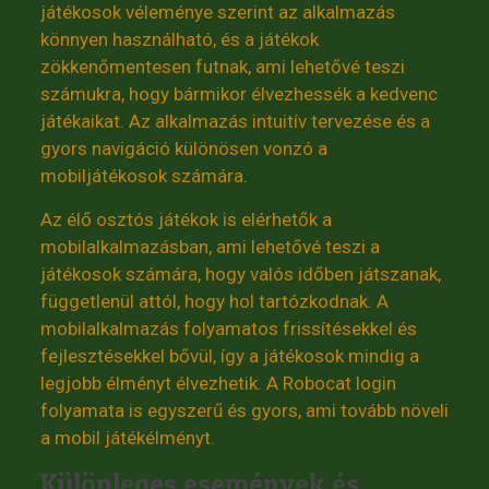
játékosok véleménye szerint az alkalmazás
könnyen használható, és a játékok
zökkenőmentesen futnak, ami lehetővé teszi
számukra, hogy bármikor élvezhessék a kedvenc
játékaikat. Az alkalmazás intuitív tervezése és a
gyors navigáció különösen vonzó a
mobiljátékosok számára.
Az élő osztós játékok is elérhetők a
mobilalkalmazásban, ami lehetővé teszi a
játékosok számára, hogy valós időben játszanak,
függetlenül attól, hogy hol tartózkodnak. A
mobilalkalmazás folyamatos frissítésekkel és
fejlesztésekkel bővül, így a játékosok mindig a
legjobb élményt élvezhetik. A Robocat login
folyamata is egyszerű és gyors, ami tovább növeli
a mobil játékélményt.
Különleges események és