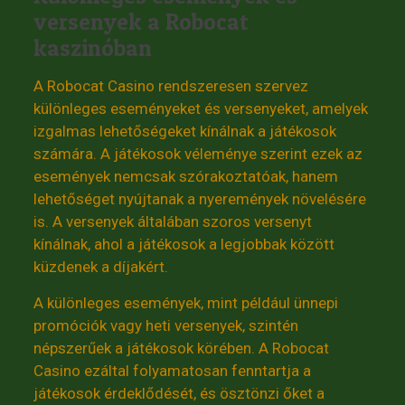
versenyek a Robocat
kaszinóban
A Robocat Casino rendszeresen szervez
különleges eseményeket és versenyeket, amelyek
izgalmas lehetőségeket kínálnak a játékosok
számára. A játékosok véleménye szerint ezek az
események nemcsak szórakoztatóak, hanem
lehetőséget nyújtanak a nyeremények növelésére
is. A versenyek általában szoros versenyt
kínálnak, ahol a játékosok a legjobbak között
küzdenek a díjakért.
A különleges események, mint például ünnepi
promóciók vagy heti versenyek, szintén
népszerűek a játékosok körében. A Robocat
Casino ezáltal folyamatosan fenntartja a
játékosok érdeklődését, és ösztönzi őket a