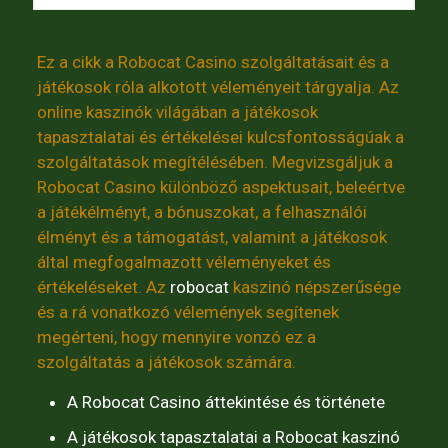
Ez a cikk a Robocat Casino szolgáltatásait és a
játékosok róla alkotott véleményeit tárgyalja. Az
online kaszinók világában a játékosok
tapasztalatai és értékelései kulcsfontosságúak a
szolgáltatások megítélésében. Megvizsgáljuk a
Robocat Casino különböző aspektusait, beleértve
a játékélményt, a bónuszokat, a felhasználói
élményt és a támogatást, valamint a játékosok
által megfogalmazott véleményeket és
értékeléseket. Az
robocat
kaszinó népszerűsége
és a rá vonatkozó vélemények segítenek
megérteni, hogy mennyire vonzó ez a
szolgáltatás a játékosok számára.
A Robocat Casino áttekintése és története
A játékosok tapasztalatai a Robocat kaszinó