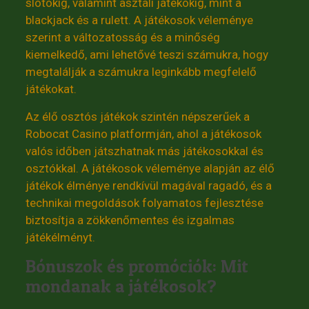
slotokig, valamint asztali játékokig, mint a
blackjack és a rulett. A játékosok véleménye
szerint a változatosság és a minőség
kiemelkedő, ami lehetővé teszi számukra, hogy
megtalálják a számukra leginkább megfelelő
játékokat.
Az élő osztós játékok szintén népszerűek a
Robocat Casino platformján, ahol a játékosok
valós időben játszhatnak más játékosokkal és
osztókkal. A játékosok véleménye alapján az élő
játékok élménye rendkívül magával ragadó, és a
technikai megoldások folyamatos fejlesztése
biztosítja a zökkenőmentes és izgalmas
játékélményt.
Bónuszok és promóciók: Mit
mondanak a játékosok?