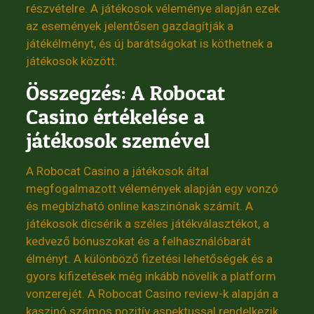
részvételre. A játékosok véleménye alapján ezek
az események jelentősen gazdagítják a
játékélményt, és új barátságokat is köthetnek a
játékosok között.
Összegzés: A Robocat
Casino értékelése a
játékosok szemével
A Robocat Casino a játékosok által
megfogalmazott vélemények alapján egy vonzó
és megbízható online kaszinónak számít. A
játékosok dicsérik a széles játékválasztékot, a
kedvező bónuszokat és a felhasználóbarát
élményt. A különböző fizetési lehetőségek és a
gyors kifizetések még inkább növelik a platform
vonzerejét. A Robocat Casino review-k alapján a
kaszinó számos pozitív aspektussal rendelkezik,