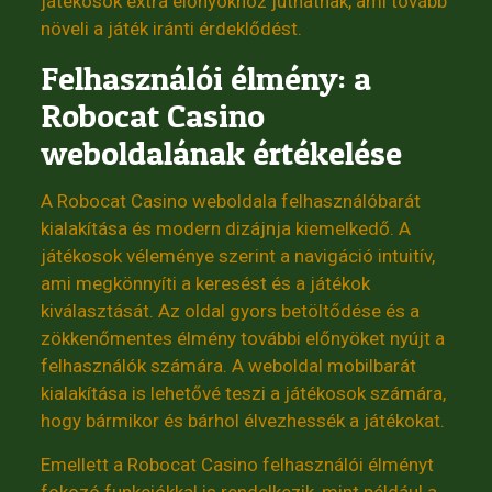
játékosok extra előnyökhöz juthatnak, ami tovább
növeli a játék iránti érdeklődést.
Felhasználói élmény: a
Robocat Casino
weboldalának értékelése
A Robocat Casino weboldala felhasználóbarát
kialakítása és modern dizájnja kiemelkedő. A
játékosok véleménye szerint a navigáció intuitív,
ami megkönnyíti a keresést és a játékok
kiválasztását. Az oldal gyors betöltődése és a
zökkenőmentes élmény további előnyöket nyújt a
felhasználók számára. A weboldal mobilbarát
kialakítása is lehetővé teszi a játékosok számára,
hogy bármikor és bárhol élvezhessék a játékokat.
Emellett a Robocat Casino felhasználói élményt