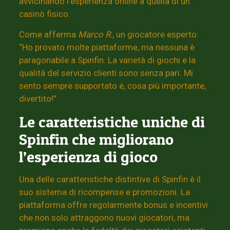
avvicinando l’esperienza online a quella di un
casinò fisico.
Come afferma
Marco R.
, un giocatore esperto:
“Ho provato molte piattaforme, ma nessuna è
paragonabile a Spinfin. La varietà di giochi e la
qualità del servizio clienti sono senza pari. Mi
sento sempre supportato e, cosa più importante,
divertito!”
Le caratteristiche uniche di
Spinfin che migliorano
l’esperienza di gioco
Una delle caratteristiche distintive di Spinfin è il
suo sistema di ricompense e promozioni. La
piattaforma offre regolarmente bonus e incentivi
che non solo attraggono nuovi giocatori, ma