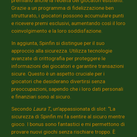
premiano anche la fedeltà dei giocatori esistenti.
Grazie a un programma di fidelizzazione ben
strutturato, i giocatori possono accumulare punti
e ricevere premi esclusivi, aumentando così il loro
coinvolgimento e la loro soddisfazione.
In aggiunta, Spinfin si distingue per il suo
approccio alla sicurezza. Utilizza tecnologie
avanzate di crittografia per proteggere le
informazioni dei giocatori e garantire transazioni
sicure. Questo è un aspetto cruciale per i
giocatori che desiderano divertirsi senza
preoccupazioni, sapendo che i loro dati personali
e finanziari sono al sicuro.
Secondo
Laura T.
, un’appassionata di slot: “La
sicurezza di Spinfin mi fa sentire al sicuro mentre
gioco. I bonus sono fantastici e mi permettono di
provare nuovi giochi senza rischiare troppo. È