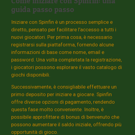
Come iniziare con Spinfin: una
guida passo passo
Iniziare con Spinfin è un processo semplice e
diretto, pensato per facilitare l’accesso a tutti i
nuovi giocatori. Per prima cosa, è necessario
registrarsi sulla piattaforma, fornendo alcune
informazioni di base come nome, email e
password. Una volta completata la registrazione,
i giocatori possono esplorare il vasto catalogo di
giochi disponibili.
Successivamente, è consigliabile effettuare un
primo deposito per iniziare a giocare. Spinfin
offre diverse opzioni di pagamento, rendendo
questa fase molto conveniente. Inoltre, è
possibile approfittare di bonus di benvenuto che
possono aumentare il saldo iniziale, offrendo più
opportunità di gioco.