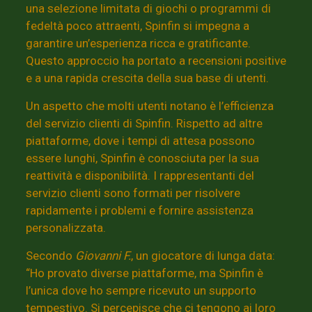
una selezione limitata di giochi o programmi di
fedeltà poco attraenti, Spinfin si impegna a
garantire un’esperienza ricca e gratificante.
Questo approccio ha portato a recensioni positive
e a una rapida crescita della sua base di utenti.
Un aspetto che molti utenti notano è l’efficienza
del servizio clienti di Spinfin. Rispetto ad altre
piattaforme, dove i tempi di attesa possono
essere lunghi, Spinfin è conosciuta per la sua
reattività e disponibilità. I rappresentanti del
servizio clienti sono formati per risolvere
rapidamente i problemi e fornire assistenza
personalizzata.
Secondo
Giovanni F.
, un giocatore di lunga data:
“Ho provato diverse piattaforme, ma Spinfin è
l’unica dove ho sempre ricevuto un supporto
tempestivo. Si percepisce che ci tengono ai loro