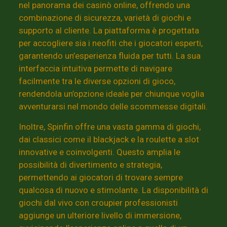
nel panorama dei casinò online, offrendo una
combinazione di sicurezza, varietà di giochi e
supporto al cliente. La piattaforma è progettata
per accogliere sia i neofiti che i giocatori esperti,
garantendo un’esperienza fluida per tutti. La sua
interfaccia intuitiva permette di navigare
facilmente tra le diverse opzioni di gioco,
rendendola un’opzione ideale per chiunque voglia
avventurarsi nel mondo delle scommesse digitali.
Inoltre, Spinfin offre una vasta gamma di giochi,
dai classici come il blackjack e la roulette a slot
innovative e coinvolgenti. Questo amplia le
possibilità di divertimento e strategia,
permettendo ai giocatori di trovare sempre
qualcosa di nuovo e stimolante. La disponibilità di
giochi dal vivo con croupier professionisti
aggiunge un ulteriore livello di immersione,