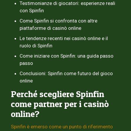
Testimonianze di giocatori: esperienze reali
con Spinfin
Come Spinfin si confronta con altre
piattaforme di casinò online
Le tendenze recenti nei casinò online e il
ruolo di Spinfin
Come iniziare con Spinfin: una guida passo
passo
Conclusioni: Spinfin come futuro del gioco
online
Perché scegliere Spinfin
come partner per i casinò
online?
Spinfin è emerso come un punto di riferimento