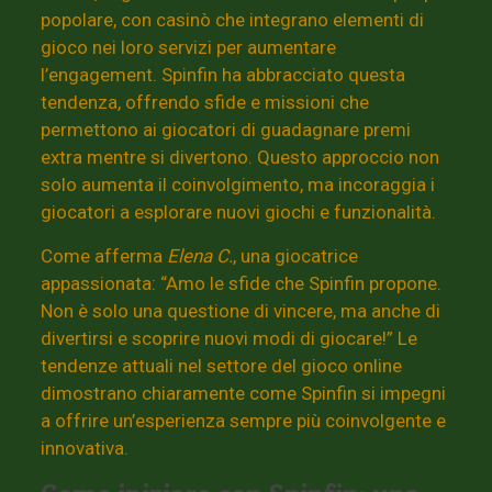
popolare, con casinò che integrano elementi di
gioco nei loro servizi per aumentare
l’engagement. Spinfin ha abbracciato questa
tendenza, offrendo sfide e missioni che
permettono ai giocatori di guadagnare premi
extra mentre si divertono. Questo approccio non
solo aumenta il coinvolgimento, ma incoraggia i
giocatori a esplorare nuovi giochi e funzionalità.
Come afferma
Elena C.
, una giocatrice
appassionata: “Amo le sfide che Spinfin propone.
Non è solo una questione di vincere, ma anche di
divertirsi e scoprire nuovi modi di giocare!” Le
tendenze attuali nel settore del gioco online
dimostrano chiaramente come Spinfin si impegni
a offrire un’esperienza sempre più coinvolgente e
innovativa.