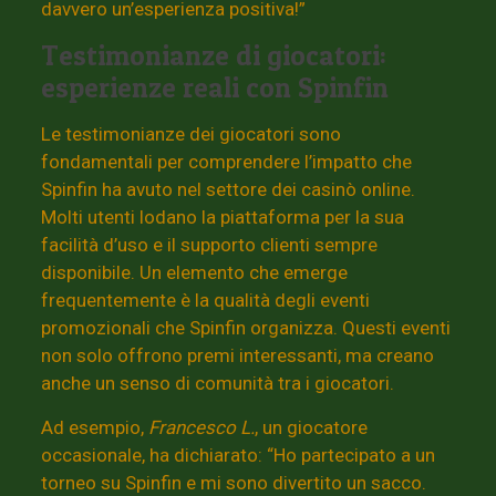
davvero un’esperienza positiva!”
Testimonianze di giocatori:
esperienze reali con Spinfin
Le testimonianze dei giocatori sono
fondamentali per comprendere l’impatto che
Spinfin ha avuto nel settore dei casinò online.
Molti utenti lodano la piattaforma per la sua
facilità d’uso e il supporto clienti sempre
disponibile. Un elemento che emerge
frequentemente è la qualità degli eventi
promozionali che Spinfin organizza. Questi eventi
non solo offrono premi interessanti, ma creano
anche un senso di comunità tra i giocatori.
Ad esempio,
Francesco L.
, un giocatore
occasionale, ha dichiarato: “Ho partecipato a un
torneo su Spinfin e mi sono divertito un sacco.