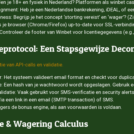
 Ben je 18+ en fysiek in Nederland? Platformen als winbet ca
nment: Heb je een Nederlandse bankrekening, iDEAL, of een
s: Begrijp je het concept ‘storting vereist’ en ‘wager’? (Zi
s je browser (Chrome/Firefox) up-to-date voor SSL-verbind
: Controleer de footer van Winbet voor licentiegegevens (e.g.
ieprotocol: Een Stapsgewijze Deco
ie van API-calls en validatie.
: Het systeem valideert email format en checkt voor duplic
: Een hash van je wachtwoord wordt opgeslagen. Gebruik ee
datie: Vaak gebruikt voor SMS-verificatie en security alerts
ia een link in een email (SMTP transaction) of SMS.
iggers de bonus engine, als aan voorwaarden is voldaan.
e & Wagering Calculus