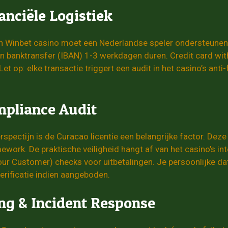
anciële Logistiek
an Winbet casino moet een Nederlandse speler ondersteunen. 
en banktransfer (IBAN) 1-3 werkdagen duren. Credit card w
. Let op: elke transactie triggert een audit in het casino’s ant
mpliance Audit
spectijn is de Curacao licentie een belangrijke factor. Deze 
ework. De praktische veiligheid hangt af van het casino’s i
ur Customer) checks voor uitbetalingen. Je persoonlijke dat
erificatie indien aangeboden.
ng & Incident Response