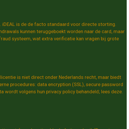
iDEAL is de de facto standaard voor directe storting.
ithdrawals kunnen teruggeboekt worden naar de card, maar
i-fraud systeem, wat extra verificatie kan vragen bij grote
licentie is niet direct onder Nederlands recht, maar biedt
nterne procedures: data encryption (SSL), secure password
a wordt volgens hun privacy policy behandeld; lees deze.