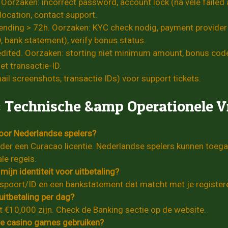
. Oorzaken: incorrect password, account lock (na vele failed 
location, contact support.
ending > 72h. Oorzaken: KYC check nodig, payment provider 
 bank statement), verify bonus status.
edited. Oorzaken: storting niet minimum amount, bonus code
t transactie-ID.
l screenshots, transactie IDs) voor support tickets.
 Technische &amp Operationele 
voor Nederlandse spelers?
nder een Curacao licentie. Nederlandse spelers kunnen toe
le regels.
mijn identiteit voor uitbetaling?
aspoort/ID en een bankstatement dat matcht met je registe
itbetaling per dag?
ot €10,000 zijn. Check de Banking sectie op de website.
ive casino games gebruiken?