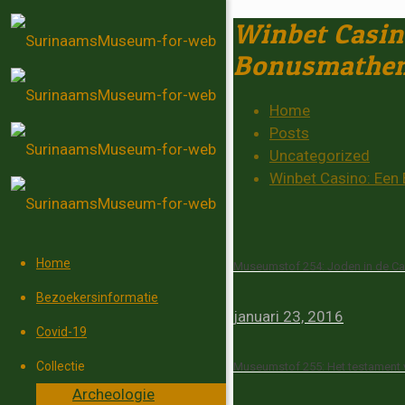
Winbet Casin
Bonusmathem
Home
Posts
Uncategorized
Winbet Casino: Een
Home
Museumstof 254: Joden in de Ca
Bezoekersinformatie
januari 23, 2016
Covid-19
Collectie
Museumstof 255: Het testament
Archeologie