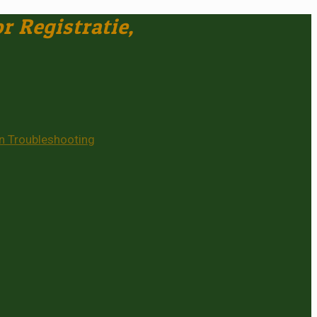
 Registratie,
n Troubleshooting