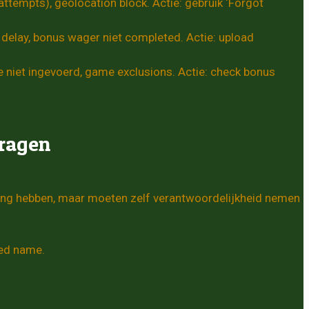
attempts), geolocation block. Actie: gebruik ‘Forgot
delay, bonus wager niet completed. Actie: upload
 niet ingevoerd, game exclusions. Actie: check bonus
Vragen
gang hebben, maar moeten zelf verantwoordelijkheid nemen
red name.