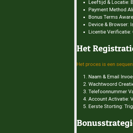
Leeftijd & Locatie:
Payment Method Alig
Bonus Terms Awarenes
Device & Browser: I
Licentie Verificatie
Het Registrat
Het proces is een sequent
Naam & Email Invoer
Wachtwoord Creatie
Telefoonnummer Vali
Account Activatie: V
Eerste Storting: Tr
Bonusstrategi