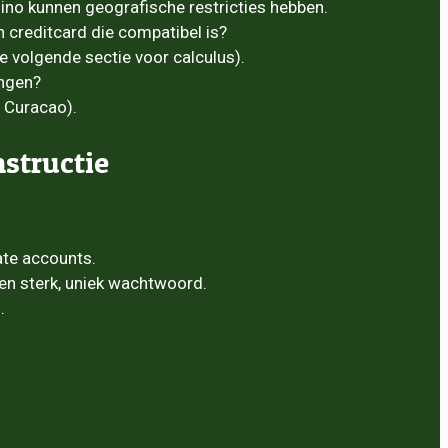
sino kunnen geografische restricties hebben.
 creditcard die compatibel is?
e volgende sectie voor calculus).
ingen?
, Curacao).
nstructie
ate accounts.
n sterk, uniek wachtwoord.
.