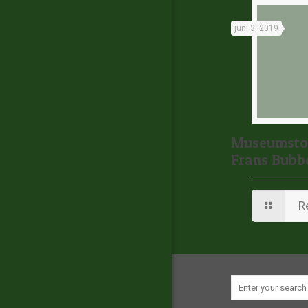
juni 3, 2019
Museumstof
Frans Bub
R