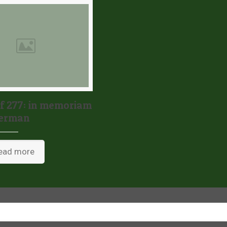
 277: in memoriam
berman
ead more