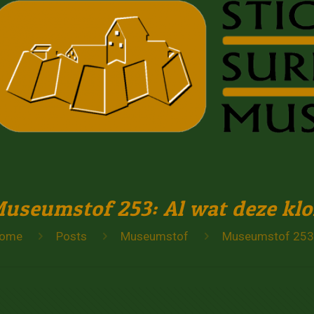
useumstof 253: Al wat deze klo
ome
Posts
Museumstof
Museumstof 253: 