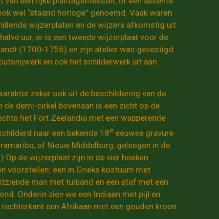
t van een rijke plantagemeester, of een absente
 ook wel “staand horloge” genoemd. Vaak waren
illende wijzerplaten en de wijzers afkomstig uit
halve uur, er is een tweede wijzerplaat voor de
landt (1700-1756) en zijn atelier was gevestigd
utsnijwerk en ook het schilderwerk uit aan
karakter zeker ook uit de beschildering van de
 In de demi-cirkel bovenaan is een zicht op de
rechts het Fort Zeelandia met een wapperende
e
geschilderd naar een bekende 18
eeuwse gravure
aramaribo, of Nieuw Middelburg, geleegen in de
 Op de wijzerplaat zijn in de vier hoeken
en voorstellen: een in Grieks kostuum met
uitziende man met tulband en een staf met een
nd. Onderin zien we een Indiaan met pijl en
e rechterkant een Afrikaan met een gouden kroon