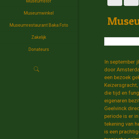
Museumstof
Museumwinkel
Museum
Museumrestaurant Baka Foto
Zakelijk
Donateurs
In september j
door Amsterdam
een bezoek gek
Keizersgracht,
die tijd en fu
eigenaren bezi
Geelvinck dire
periode is er i
tekening van h
is een prachtig