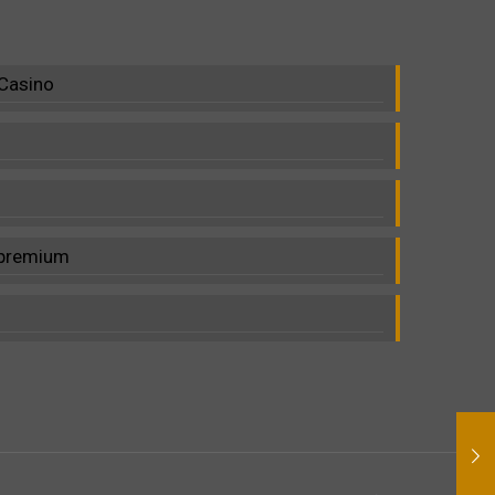
 Casino
c premium