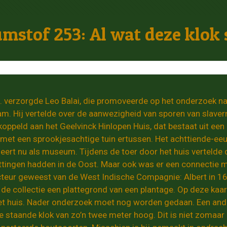
stof 253: Al wat deze klok 
l. verzorgde Leo Balai, die promoveerde op het onderzoek na
. Hij vertelde over de aanwezigheid van sporen van slavern
oppeld aan het Geelvinck Hinlopen Huis, dat bestaat uit ee
 met een sprookjesachtige tuin ertussen. Het achttiende-eeuw
ngeert nu als museum. Tijdens de toer door het huis verteld
ttingen hadden in de Oost. Maar ook was er een connectie me
cteur geweest van de West Indische Compagnie: Albert in 168
n de collectie een plattegrond van een plantage. Op deze kaar
et huis. Nader onderzoek moet nog worden gedaan. Een ander
e staande klok van zo’n twee meter hoog. Dit is niet zomaar 