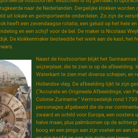
porteerde houtsoorten. Misschien is hij gemaakt in opdrach
erugkeerde naar de Nederlanden. Dergelijke klokken worden
d uit lokale en geïmporteerde onderdelen. Zo zijn de versch
ok heeft een zevendaagse rotatie, een geluid op het hele en 
ndeling en een schijf voor de bel. De maker is Nicolaas Wey
ijk. De klokkenmaker besteedde het werk aan de kast, het ho
naars.
Naast de houtsoorten blijkt het Surinaamse 
wijzerplaat, die te zien is op de afbeelding.
Waterkant te zien met diverse schepen, en 
Hollandse vlag. De afbeelding lijkt te zijn 
(“Accurate en Origineele Afbeeldinge, van P
Colonie Zuriname.” Vermoedelijk rond 1750.)
personages afgebeeld die de vier continent
zwaard en schild voor Europa, een oosters 
halve maan, plus palmbomen op de achtergro
boog en een pingo aan zijn voeten en aan d
op zijn hoofd en aan zijn zijde een leeuw.