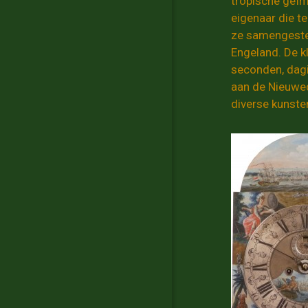
tropische geïm
eigenaar die t
ze samengestel
Engeland. De kl
seconden, dagi
aan de Nieuwed
diverse kunste