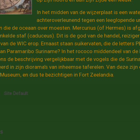
In het midden van de wijzerplaat is een wa
achteroverleunend tegen een leeglopende u
 die de oceaan over moesten. Mercurius (of Hermes) is af
elde staf (caduceus). Dit is de god van de handel, reizigers
van de WIC erop. Ernaast staan suikervaten, die de letters 
van Paramaribo Suriname? In het rococo middendeel van de k
ens de beschrijving vergelijkbaar met de vogels die de Sur
erd in zijn diorama’s van inheemse taferelen. Van deze zijn 
Museum, en dus te bezichtigen in Fort Zeelandia.
Site Default
s