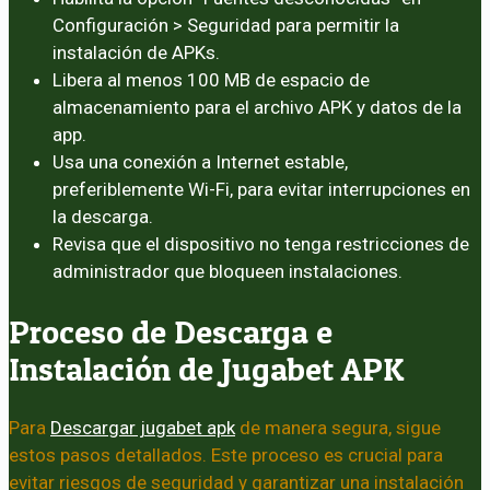
Configuración > Seguridad para permitir la
instalación de APKs.
Libera al menos 100 MB de espacio de
almacenamiento para el archivo APK y datos de la
app.
Usa una conexión a Internet estable,
preferiblemente Wi-Fi, para evitar interrupciones en
la descarga.
Revisa que el dispositivo no tenga restricciones de
administrador que bloqueen instalaciones.
Proceso de Descarga e
Instalación de Jugabet APK
Para
Descargar jugabet apk
de manera segura, sigue
estos pasos detallados. Este proceso es crucial para
evitar riesgos de seguridad y garantizar una instalación