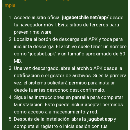
limpia.
Accede al sitio oficial
jugabetchile.net/app/
desde
tu navegador móvil. Evita sitios de terceros para
prevenir malware.
Localiza el botón de descarga del APK y toca para
iniciar la descarga. El archivo suele tener un nombre
como “jugabet.apk” y un tamaño aproximado de 50
MB.
Una vez descargado, abre el archivo APK desde la
notificación o el gestor de archivos. Si es la primera
vez, el sistema solicitará permiso para instalar
desde fuentes desconocidas; confírmalo.
Sigue las instrucciones en pantalla para completar
la instalación. Esto puede incluir aceptar permisos
como acceso a almacenamiento y red.
Después de la instalación, abre la
jugabet app
y
completa el registro o inicia sesión con tus