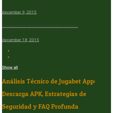
december 9, 2015
Museumstof 253: Al wat deze klok slaat is Suriname
december 18, 2015
Show all
Análisis Técnico de Jugabet App:
Descarga APK, Estrategias de
Seguridad y FAQ Profunda