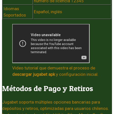
número de licencia 12345
Idiomas
Español, inglés
Soportados
Video tutorial que demuestra el proceso de
descargar jugabet apk
y configuración inicial.
Métodos de Pago y Retiros
Jugabet soporta múltiples opciones bancarias para
depósitos y retiros, optimizadas para usuarios chilenos.