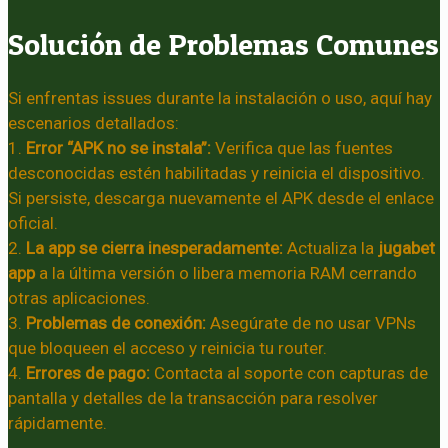
Solución de Problemas Comunes
Si enfrentas issues durante la instalación o uso, aquí hay
escenarios detallados:
1.
Error “APK no se instala”:
Verifica que las fuentes
desconocidas estén habilitadas y reinicia el dispositivo.
Si persiste, descarga nuevamente el APK desde el enlace
oficial.
2.
La app se cierra inesperadamente:
Actualiza la
jugabet
app
a la última versión o libera memoria RAM cerrando
otras aplicaciones.
3.
Problemas de conexión:
Asegúrate de no usar VPNs
que bloqueen el acceso y reinicia tu router.
4.
Errores de pago:
Contacta al soporte con capturas de
pantalla y detalles de la transacción para resolver
rápidamente.