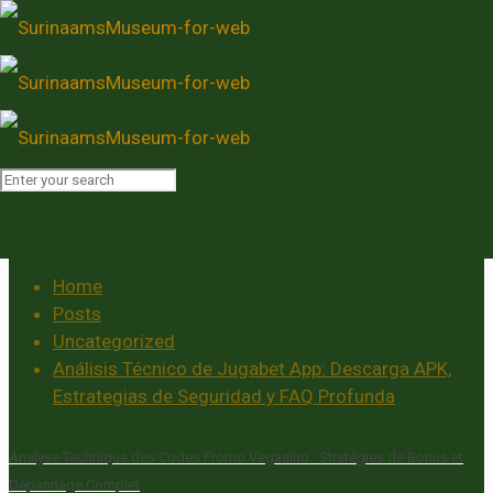
Análisis Técnico de Jugabet
App: Descarga APK,
Estrategias de Seguridad y
FAQ Profunda
Home
Posts
Uncategorized
Análisis Técnico de Jugabet App: Descarga APK,
Estrategias de Seguridad y FAQ Profunda
Analyse Technique des Codes Promo Vegasino : Stratégies de Bonus et
Dépannage Complet