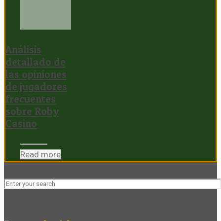
Análisis
detallado de
las opiniones
de jugadores
frecuentes
sobre Roby
Casino
Read more