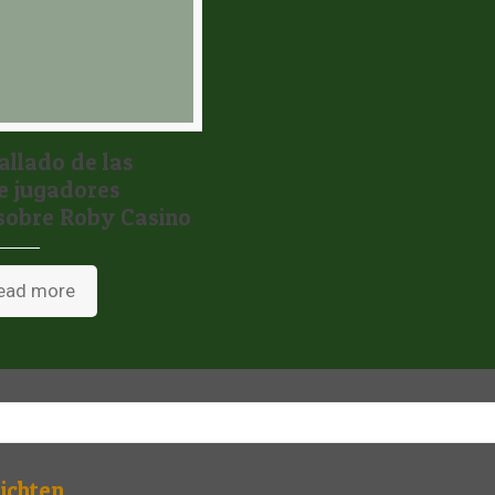
tallado de las
e jugadores
 sobre Roby Casino
ead more
ichten