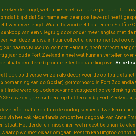
n zeker de jeugd, weten niet veel over deze periode. Toch is 
l omdat blijkt dat Suriname een zeer positieve rol heeft gespeel
eeld van onze jeugd. Wist u bijvoorbeeld dat er een Spitfi
e aankoop van een vliegtuig door onder meer angisa met de 
en van deze angisa in haar collectie, die momenteel ook is 
ng Surinaams Museum, de heer Parisius, heeft terecht aangeh
ftig jaar oude Fort Zeelandia heel wat kunnen vertellen ove
ek de plaats om deze bijzondere tentoonstelling over
Anne Fra
heeft ook op diverse wijzen als decor voor de oorlog gefunc
de bemanning van de Goslar) geïnterneerd in Fort Zeelandi
uit Indië werd op Jodensavanne vastgezet op verdenking van
NSB-ers zijn geëxecuteerd op het terrein bij Fort Zeelandia,
 deze informatie rondom de oorlog kunnen uitwerken in hun
an via het vak Nederlands omdat het dagboek van Anne Frank, 
n staat. Het derde, en misschien wel meest belangrijke elem
 waarop we met elkaar omgaan. Pesten kan uitgroeien tot dis