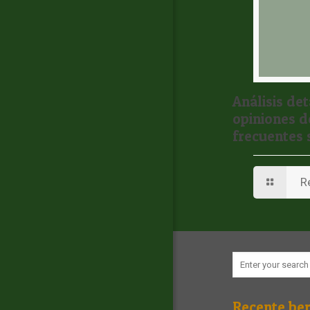
Análisis de
opiniones d
frecuentes
R
Recente ber