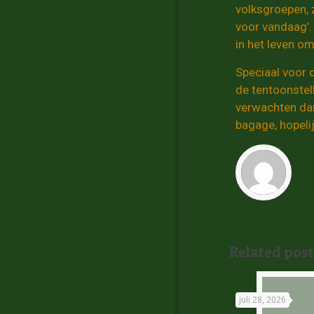
volksgroepen, 
voor vandaag’.
in het leven o
Speciaal voor d
de tentoonstel
verwachten dan
bagage, hopelij
Related post
juli 28, 2026