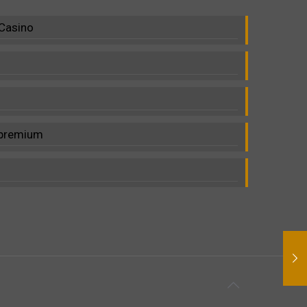
 Casino
c premium