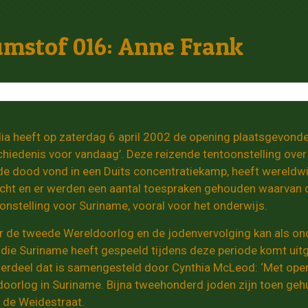
mstof 016: Anne Frank
dia heeft op zaterdag 6 april 2002 de opening plaatsgevonde
chiedenis voor vandaag’. Deze reizende tentoonstelling ove
e dood vond in een Duits concentratiekamp, heeft wereldwi
cht en er werden een aantal toespraken gehouden waarvan d
onstelling voor Suriname, vooral voor het onderwijs.
r de tweede Wereldoorlog en de jodenvervolging kan als on
 die Suriname heeft gespeeld tijdens deze periode komt uit
erdeel dat is samengesteld door Cynthia McLeod: ‘Met open
orlog in Suriname. Bijna tweehonderd joden zijn toen gehu
 de Weidestraat.