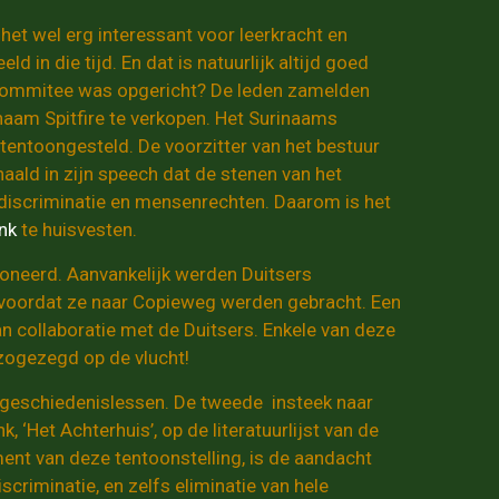
het wel erg interessant voor leerkracht en
d in die tijd. En dat is natuurlijk altijd goed
re Commitee was opgericht? De leden zamelden
naam Spitfire te verkopen. Het Surinaams
tentoongesteld. De voorzitter van het bestuur
aald in zijn speech dat de stenen van het
r discriminatie en mensenrechten. Daarom is het
nk
te huisvesten.
tioneerd. Aanvankelijk werden Duitsers
a voordat ze naar Copieweg werden gebracht. Een
 collaboratie met de Duitsers. Enkele van deze
 zogezegd op de vlucht!
 geschiedenislessen. De tweede insteek naar
‘Het Achterhuis’, op de literatuurlijst van de
ent van deze tentoonstelling, is de aandacht
criminatie, en zelfs eliminatie van hele