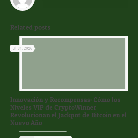
Related posts
juli 31, 2026
Innovación y Recompensas: Cómo los
Niveles VIP de CryptoWinner
Revolucionan el Jackpot de Bitcoin en el
Nuevo Año