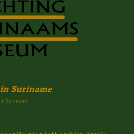
 in Suriname
 in Suriname
tten-vanCharante en Laddy van Putten,
Augusta