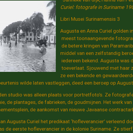
Curiel: fotografe in Suriname 
Libri Musei Surinamensis 3
Augusta en Anna Curiel golden in
meest toonaangevende fotograf
de betere kringen van Paramari
middel van een zelfstandig beroe
iedereen bekend. Augusta was de
toeverlaat. Sjouwend met haar 
ze een bekende en gewaardeerde
beurtenis wilde laten vastleggen, deed een beroep op Augus
den studio was alleen plaats voor portretfoto’s. Ze fotograf
e, de plantages, de fabrieken, de goudmijnen. Het werk van m
ementsplein, de aankomst van nieuwe Javaanse contractarb
an Augusta Curiel het predikaat ‘hofleverancier’ verleend d
as de eerste hofleverancier in de kolonie Suriname. Ze stier