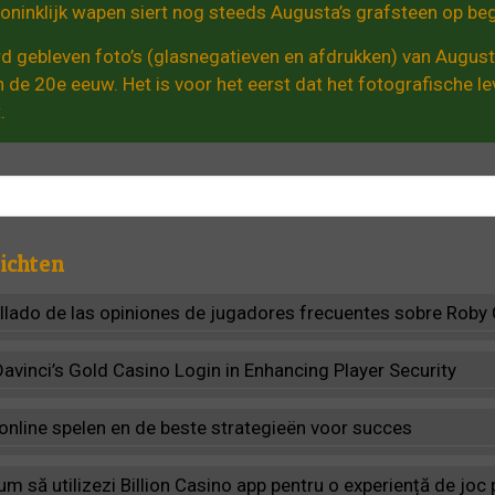
koninklijk wapen siert nog steeds Augusta’s grafsteen op beg
d gebleven foto’s (glasnegatieven en afdrukken) van August
an de 20e eeuw. Het is voor het eerst dat het fotografische 
.
ichten
allado de las opiniones de jugadores frecuentes sobre Roby
Davinci’s Gold Casino Login in Enhancing Player Security
 online spelen en de beste strategieën voor succes
m să utilizezi Billion Casino app pentru o experiență de jo