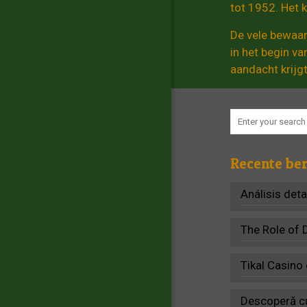
tot 1952. Het 
De vele bewaar
in het begin v
aandacht krijgt
Recente ber
Análisis det
The Role of 
Tikal Casino
Descoperă cu