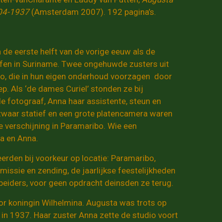
1904-1937
(Amsterdam 2007). 192 pagina’s.
 de eerste helft van de vorige eeuw als de
en in Suriname. Twee ongehuwde zusters uit
bo, die in hun eigen onderhoud voorzagen door
p. Als ‘de dames Curiel’ stonden ze bij
 fotograaf, Anna haar assistente, steun en
zwaar statief en een grote platencamera waren
 verschijning in Paramaribo. Wie een
ta en Anna.
eerden bij voorkeur op locatie: Paramaribo,
issie en zending, de jaarlijkse feestelijkheden
eiders, voor geen opdracht deinsden ze terug.
oor koningin Wilhelmina. Augusta was trots op
f in 1937. Haar zuster Anna zette de studio voort