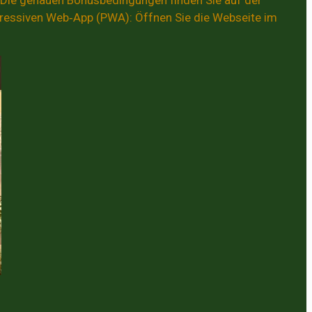
 Die genauen Bonusbedingungen finden Sie auf der
ogressiven Web‑App (PWA): Öffnen Sie die Webseite im