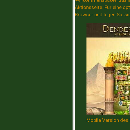
Willkommenspaket, das in
Aktionsseite. Für eine o
Browser und legen Sie si
Mobile Version des D