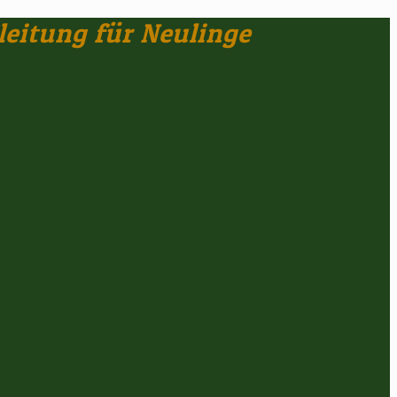
leitung für Neulinge