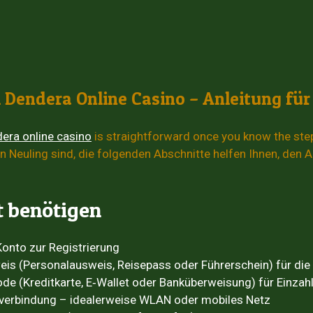
m Dendera Online Casino – Anleitung für
era online casino
is straightforward once you know the step
in Neuling sind, die folgenden Abschnitte helfen Ihnen, den
t benötigen
Konto zur Registrierung
eis (Personalausweis, Reisepass oder Führerschein) für die
e (Kreditkarte, E‑Wallet oder Banküberweisung) für Einzah
etverbindung – idealerweise WLAN oder mobiles Netz