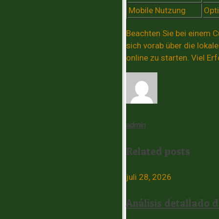
Mobile Nutzung
Opt
Beachten Sie bei einem C
sich vorab über die lokal
online zu starten. Viel E
admin
Related posts
juli 28, 2026
Análisis detallado 