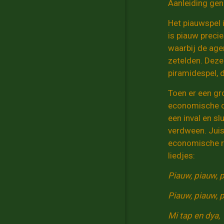
Aanleiding gen
Het piauwspel 
is piauw precie
waarbij de age
zetelden. Deze
piramidespel, 
Toen er een gr
economische ci
een inval en s
verdween. Juis
economische re
liedjes:
Piauw, piauw, p
Piauw, piauw, p
Mi tap en dya,