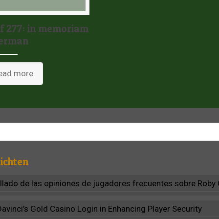
 277: in memoriam
berman
ead more
ichten
allado de las opiniones de jugadores frecuentes sobre Roby
Davinci’s Gold Casino Login in Enhancing Player Security