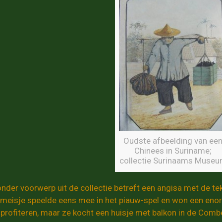
Oudste afbeelding van ee
Chinees in Suriname;
collectie Surinaams Muse
onder voorwerp uit de collectie betreft een angisa met de te
smeisje speelde eens mee in het piauw-spel en won een eno
profiteren, maar ze kocht een huisje met balkon in de Combé