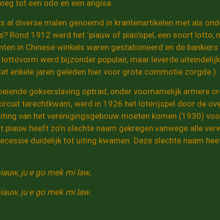
oeg tot een odo en een angisa.
is al diverse malen genoemd in krantenartikelen met als on
s? Rond 1912 werd het ‘piauw of piao’spel, een soort lotto, 
nten in Chinese winkels waren gestationeerd en de bankiers
 lottovorm werd bijzonder populair, maar leverde uiteindelij
dat enkele jaren geleden hier voor grote commotie zorgde.)
oeiende gokverslaving optrad, onder voornamelijk armere creo
rcuit terechtkwam, werd in 1926 het loterijspel door de over
luiting van het verenigingsgebouw moeten komen (1930) voorda
t piauw heeft zo’n slechte naam gekregen vanwege alle verwi
cessie duidelijk tot uiting kwamen. Deze slechte naam heef
iauw, ju e go mek mi law,
iauw, ju e go mek mi law.