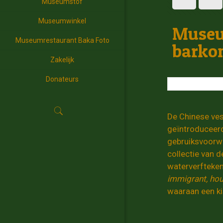
Museumstof
Museumwinkel
Museum
Museumrestaurant Baka Foto
barko
Zakelijk
Donateurs
De Chinese ves
geïntroduceerd
gebruiksvoorwe
collectie van 
waterverfteken
immigrant, hou
waaraan een ki