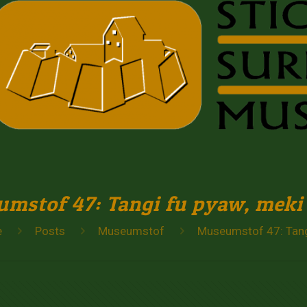
mstof 47: Tangi fu pyaw, meki 
e
Posts
Museumstof
Museumstof 47: Tangi