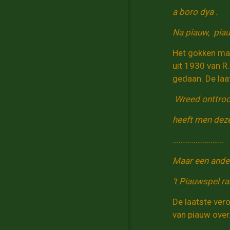
a boro dya .
Na piauw, piau
Het gokken maak
uit 1930 van R.
gedaan. De laat
Wreed onttroo
heeft men deze
………………………
Maar een ande
‘t Piauwspel ra
De laatste ver
van piauw over.