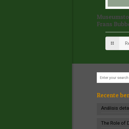
Museumstof
Frans Bub
R
Recente ber
Análisis det
The Role of 