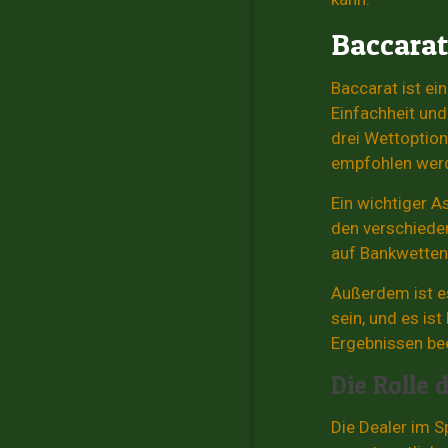
Baccarat
Baccarat ist ei
Einfachheit und
drei Wettoption
empfohlen wer
Ein wichtiger A
den verschieden
auf Bankwetten 
Außerdem ist es
sein, und es ist
Ergebnissen bee
Die Rolle 
Die Dealer im S