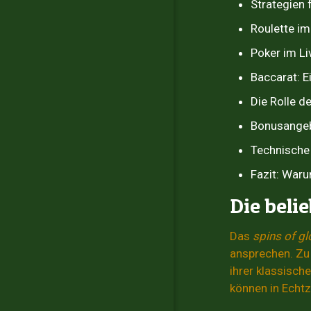
Strategien 
Roulette im
Poker im Li
Baccarat: E
Die Rolle d
Bonusangebo
Technische 
Fazit: Waru
Die beli
Das
spins of gl
ansprechen. Zu 
ihrer klassisch
können in Echtz