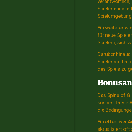
verantwortlich,
Spielerlebnis e
Spielumgebung 
Ein weiterer wic
für neue Spiele
Spielern, sich 
Darüber hinaus 
Spieler sollten
des Spiels zu g
Bonusang
Das Spins of Gl
können. Diese A
die Bedingunge
Ein effektiver 
aktualisiert of