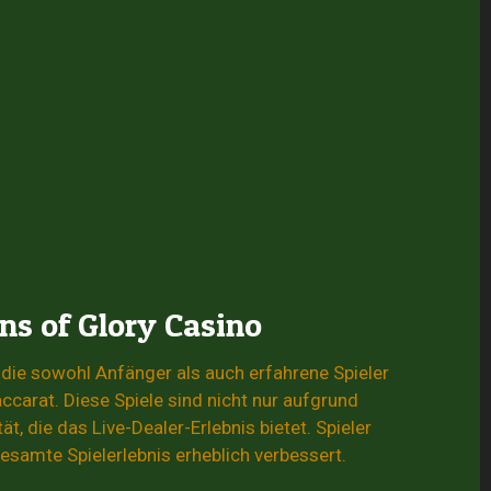
ns of Glory Casino
, die sowohl Anfänger als auch erfahrene Spieler
ccarat. Diese Spiele sind nicht nur aufgrund
t, die das Live-Dealer-Erlebnis bietet. Spieler
gesamte Spielerlebnis erheblich verbessert.