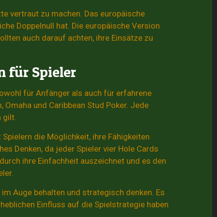
lette vertraut zu machen. Das europäische
iche Doppelnull hat. Die europäische Version
ollten auch darauf achten, ihre Einsätze zu
 für Spieler
 sowohl für Anfänger als auch für erfahrene
em, Omaha und Caribbean Stud Poker. Jede
gilt.
Spielern die Möglichkeit, ihre Fähigkeiten
es Denken, da jeder Spieler vier Hole Cards
h durch ihre Einfachheit auszeichnet und es den
ler.
t im Auge behalten und strategisch denken. Es
rheblichen Einfluss auf die Spielstrategie haben