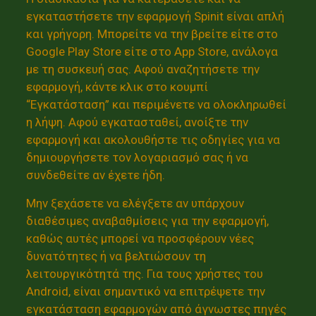
εγκαταστήσετε την εφαρμογή Spinit είναι απλή
και γρήγορη. Μπορείτε να την βρείτε είτε στο
Google Play Store είτε στο App Store, ανάλογα
με τη συσκευή σας. Αφού αναζητήσετε την
εφαρμογή, κάντε κλικ στο κουμπί
“Εγκατάσταση” και περιμένετε να ολοκληρωθεί
η λήψη. Αφού εγκατασταθεί, ανοίξτε την
εφαρμογή και ακολουθήστε τις οδηγίες για να
δημιουργήσετε τον λογαριασμό σας ή να
συνδεθείτε αν έχετε ήδη.
Μην ξεχάσετε να ελέγξετε αν υπάρχουν
διαθέσιμες αναβαθμίσεις για την εφαρμογή,
καθώς αυτές μπορεί να προσφέρουν νέες
δυνατότητες ή να βελτιώσουν τη
λειτουργικότητά της. Για τους χρήστες του
Android, είναι σημαντικό να επιτρέψετε την
εγκατάσταση εφαρμογών από άγνωστες πηγές