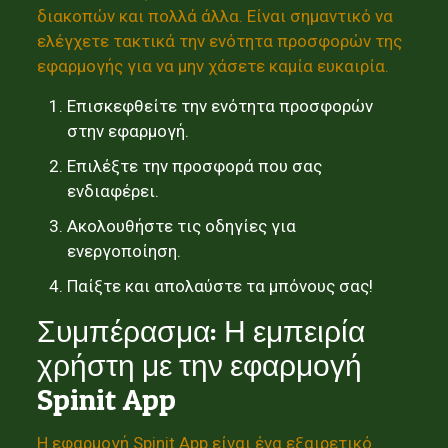
διακοπών και πολλά άλλα. Είναι σημαντικό να
ελέγχετε τακτικά την ενότητα προσφορών της
εφαρμογής για να μην χάσετε καμία ευκαιρία.
Επισκεφθείτε την ενότητα προσφορών
στην εφαρμογή.
Επιλέξτε την προσφορά που σας
ενδιαφέρει.
Ακολουθήστε τις οδηγίες για
ενεργοποίηση.
Παίξτε και απολαύστε τα μπόνους σας!
Συμπέρασμα: Η εμπειρία
χρήστη με την εφαρμογή
Spinit App
Η εφαρμογή Spinit App είναι ένα εξαιρετικό