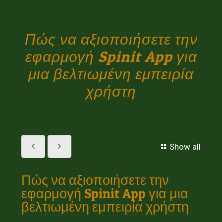
Πώς να αξιοποιήσετε την
εφαρμογή Spinit App για
μια βελτιωμένη εμπειρία
χρήστη
Show all
Πώς να αξιοποιήσετε την
εφαρμογή Spinit App για μια
βελτιωμένη εμπειρία χρήστη