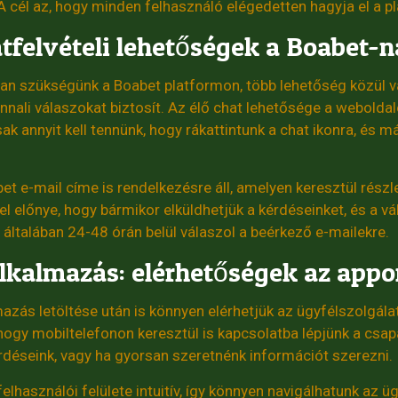
 A cél az, hogy minden felhasználó elégedetten hagyja el a p
tfelvételi lehetőségek a Boabet-n
van szükségünk a Boabet platformon, több lehetőség közül v
nnali válaszokat biztosít. Az élő chat lehetősége a webolda
ak annyit kell tennünk, hogy rákattintunk a chat ikonra, és 
et e-mail címe is rendelkezésre áll, amelyen keresztül rész
el előnye, hogy bármikor elküldhetjük a kérdéseinket, és a 
 általában 24-48 órán belül válaszol a beérkező e-mailekre.
lkalmazás: elérhetőségek az appo
azás letöltése után is könnyen elérhetjük az ügyfélszolgálat
 hogy mobiltelefonon keresztül is kapcsolatba lépjünk a csa
rdéseink, vagy ha gyorsan szeretnénk információt szerezni.
elhasználói felülete intuitív, így könnyen navigálhatunk az 