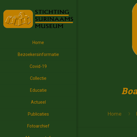
Home
Bezoekersinformatie
Covid-19
Collectie
Boa
Educatie
Actueel
Home
Publicaties
Fotoarchief