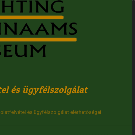
el és ügyfélszolgálat
latfelvétel és ügyfélszolgálat elérhetőségei