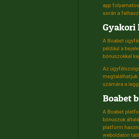
app folyamatosa
során a felhas
Gyakori 
A Boabet ügyfél
például a bejel
bónuszokkal kap
Az ügyfélszolgá
megtalálhatjuk
számára a legg
Boabet b
A Boabet platf
bónuszok általá
platform haszná
weboldalon talá