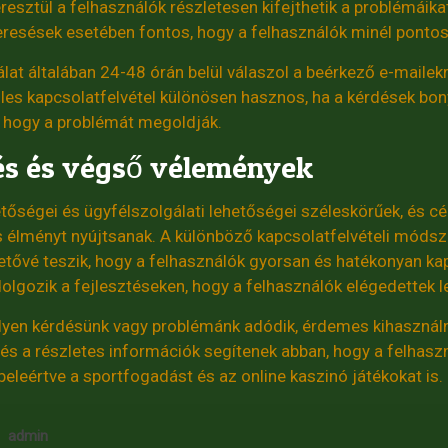
resztül a felhasználók részletesen kifejthetik a problémáik
resések esetében fontos, hogy a felhasználók minél ponto
lat általában 24-48 órán belül válaszol a beérkező e-maile
iles kapcsolatfelvétel különösen hasznos, ha a kérdések bon
 hogy a problémát megoldják.
és és végső vélemények
tőségei és ügyfélszolgálati lehetőségei széleskörűek, és c
lményt nyújtsanak. A különböző kapcsolatfelvételi módszere
etővé teszik, hogy a felhasználók gyorsan és hatékonyan ka
lgozik a fejlesztéseken, hogy a felhasználók elégedettek l
lyen kérdésünk vagy problémánk adódik, érdemes kihasználni
és a részletes információk segítenek abban, hogy a felhasz
beleértve a sportfogadást és az online kaszinó játékokat is.
admin