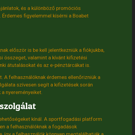
jánlatok, és a különböző promóciós
t. Érdemes figyelemmel kísérni a Boabet
k először is be kell jelentkezniük a fiókjukba,
si összeget, valamint a kívánt kifizetési
nki átutalásokat és az e-pénztárcákat is.
et. A felhasználóknak érdemes ellenőrizniük a
gálata szívesen segít a kifizetések során
 a nyereményeiket.
szolgálat
ehetőségeket kínál. A sportfogadási platform
ítsen a felhasználóknak a fogadások
e, így a felhasználók könnyen megtalálhatják a