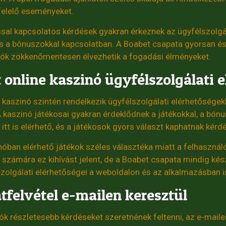
elelő eseményeket.
al kapcsolatos kérdések gyakran érkeznek az ügyfélszolgál
és a bónuszokkal kapcsolatban. A Boabet csapata gyorsan és
álók zökkenőmentesen élvezhetik a fogadási élményeket.
 online kaszinó ügyfélszolgálati 
 kaszinó szintén rendelkezik ügyfélszolgálati elérhetőségek
 kaszinó játékosai gyakran érdeklődnek a játékokkal, a bónu
 itt is elérhető, és a játékosok gyors választ kaphatnak kérd
nóban elérhető játékok széles választéka miatt a felhasználó
 számára ez kihívást jelent, de a Boabet csapata mindig kész
zolgálati elérhetőségei a weboldalon és az alkalmazásban i
tfelvétel e-mailen keresztül
ók részletesebb kérdéseket szeretnének feltenni, az e-maile