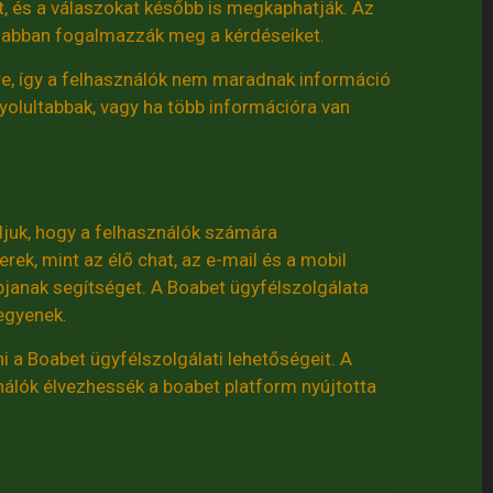
at, és a válaszokat később is megkaphatják. Az
sabban fogalmazzák meg a kérdéseiket.
kre, így a felhasználók nem maradnak információ
yolultabbak, vagy ha több információra van
éljuk, hogy a felhasználók számára
k, mint az élő chat, az e-mail és a mobil
pjanak segítséget. A Boabet ügyfélszolgálata
egyenek.
 a Boabet ügyfélszolgálati lehetőségeit. A
nálók élvezhessék a boabet platform nyújtotta