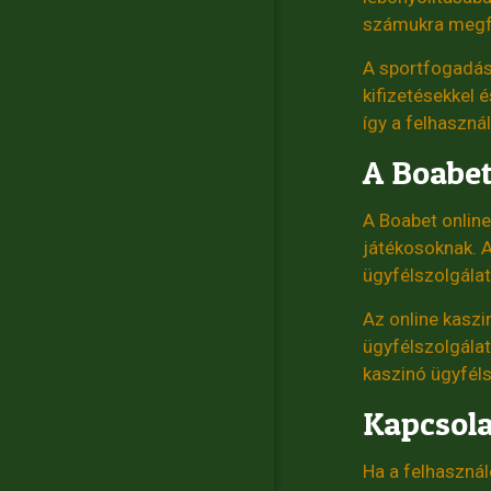
számukra megf
A sportfogadáss
kifizetésekkel 
így a felhaszn
A Boabet
A Boabet online
játékosoknak. A
ügyfélszolgálat
Az online kaszi
ügyfélszolgálat
kaszinó ügyféls
Kapcsola
Ha a felhasznál