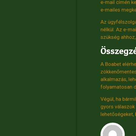
e-mail címén ke
e-mailes megke
Az ügyfélszolgá
nélkül. Az e-ma
szükség ahhoz,
Összegz
A Boabet elérhe
zökkenőmentes é
alkalmazás, leh
folyamatosan do
Végül, ha bármi
gyors válaszok 
lehetőségeket, 