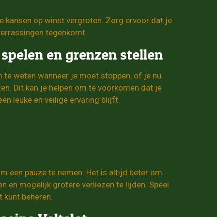
e kansen op winst vergroten. Zorg ervoor dat je
 verrassingen tegenkomt.
spelen en grenzen stellen
m te weten wanneer je moet stoppen, of je nu
nzen. Dit kan je helpen om te voorkomen dat je
 leuke en veilige ervaring blijft.
 om een pauze te nemen. Het is altijd beter om
n en mogelijk grotere verliezen te lijden. Speel
et kunt beheren.