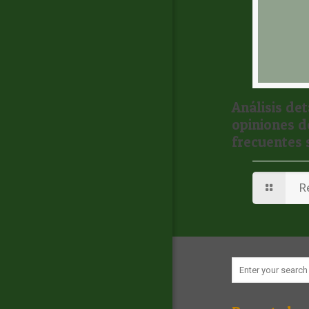
Análisis de
opiniones d
frecuentes
R