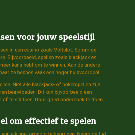
sen voor jouw speelstijl
ansen in een casino zoals Voltslot. Sommige
e. Bijvoorbeeld, spellen zoals blackjack en
 meer kans hebt om te winnen. Aan de andere
maar ze hebben vaak een hoger huisvoordeel.
llen. Niet alle blackjack- of pokerspellen zijn
nen beïnvloeden. Dit kan bijvoorbeeld een
en of te splitsen. Door goed onderzoek te doen,
el om effectief te spelen
 van elk spel grondig te begrijpen. Neem de tijd