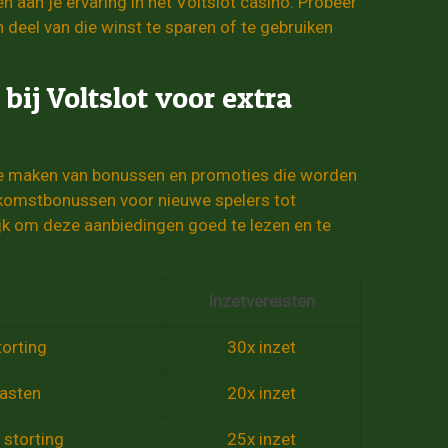
n aan je ervaring in het Voltslot casino. Probeer
 deel van die winst te sparen of te gebruiken
ij Voltslot voor extra
 te maken van bonussen en promoties die worden
lkomstbonussen voor nieuwe spelers tot
ijk om deze aanbiedingen goed te lezen en te
Inzetvereisten
torting
30x inzet
kasten
20x inzet
 storting
25x inzet