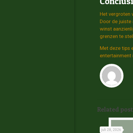
Conclusi
Het vergroten 
Door de juiste 
winst aanzienl
grenzen te stel
Met deze tips 
entertainment i
Related post
juli 28, 2026