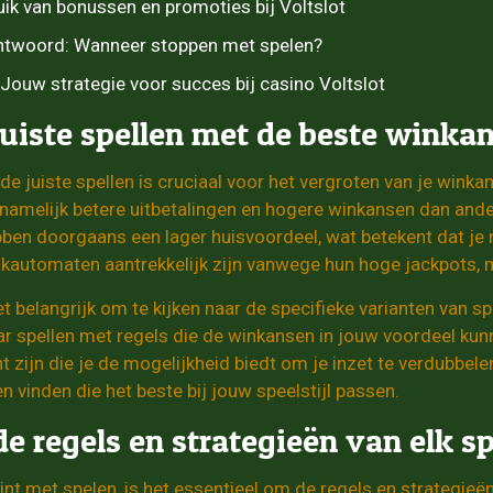
ik van bonussen en promoties bij Voltslot
ntwoord: Wanneer stoppen met spelen?
 Jouw strategie voor succes bij casino Voltslot
juiste spellen met de beste winkan
 de juiste spellen is cruciaal voor het vergroten van je wink
 namelijk betere uitbetalingen en hogere winkansen dan ander
ben doorgaans een lager huisvoordeel, wat betekent dat je
kautomaten aantrekkelijk zijn vanwege hun hoge jackpots, 
t belangrijk om te kijken naar de specifieke varianten van spe
aar spellen met regels die de winkansen in jouw voordeel kun
t zijn die je de mogelijkheid biedt om je inzet te verdubbel
en vinden die het beste bij jouw speelstijl passen.
de regels en strategieën van elk sp
nt met spelen, is het essentieel om de regels en strategieën