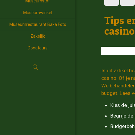
Museumstof
Museumwinkel
Tips e
Museumrestaurant Baka Foto
casino
Zakelijk
Donateurs
In dit artikel 
casino. Of je n
We behandelen 
budget. Lees ve
Kies de ju
Begrijp de 
Budgetbehe