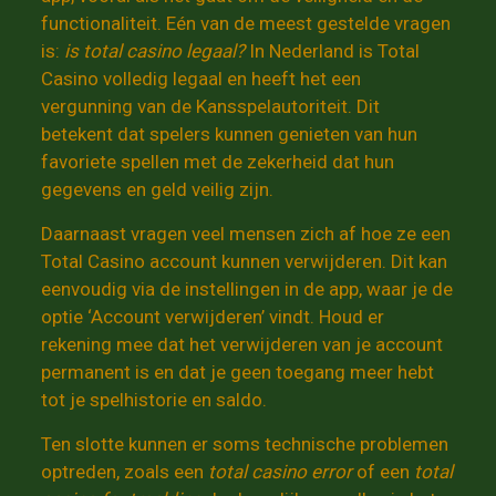
functionaliteit. Eén van de meest gestelde vragen
is:
is total casino legaal?
In Nederland is Total
Casino volledig legaal en heeft het een
vergunning van de Kansspelautoriteit. Dit
betekent dat spelers kunnen genieten van hun
favoriete spellen met de zekerheid dat hun
gegevens en geld veilig zijn.
Daarnaast vragen veel mensen zich af hoe ze een
Total Casino account kunnen verwijderen. Dit kan
eenvoudig via de instellingen in de app, waar je de
optie ‘Account verwijderen’ vindt. Houd er
rekening mee dat het verwijderen van je account
permanent is en dat je geen toegang meer hebt
tot je spelhistorie en saldo.
Ten slotte kunnen er soms technische problemen
optreden, zoals een
total casino error
of een
total