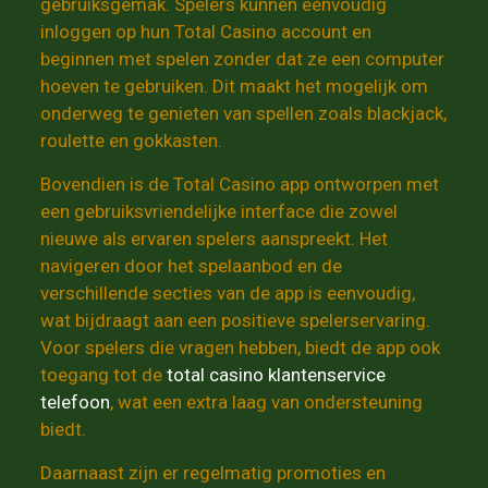
gebruiksgemak. Spelers kunnen eenvoudig
inloggen op hun Total Casino account en
beginnen met spelen zonder dat ze een computer
hoeven te gebruiken. Dit maakt het mogelijk om
onderweg te genieten van spellen zoals blackjack,
roulette en gokkasten.
Bovendien is de Total Casino app ontworpen met
een gebruiksvriendelijke interface die zowel
nieuwe als ervaren spelers aanspreekt. Het
navigeren door het spelaanbod en de
verschillende secties van de app is eenvoudig,
wat bijdraagt aan een positieve spelerservaring.
Voor spelers die vragen hebben, biedt de app ook
toegang tot de
total casino klantenservice
telefoon
, wat een extra laag van ondersteuning
biedt.
Daarnaast zijn er regelmatig promoties en