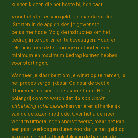
kunnen kiezen die het beste bij hen past.
Voor het storten van geld, ga naar de sectie
‘Storten’ in de app en kies je gewenste
betaalmethode. Volg de instructies om het
bedrag in te voeren en te bevestigen. Houd er
rekening mee dat sommige methoden een
minimum en maximum bedrag kunnen hebben
voor stortingen.
Wanneer je klaar bent om je winst op te nemen, is
het proces vergelijkbaar. Ga naar de sectie
‘Opnemen’ en kies je betaalmethode. Het is
belangrijk om te weten dat de
hoe werkt
uitbetaling total casino
kan variëren afhankelijk
van de gekozen methode. Over het algemeen
worden uitbetalingen snel verwerkt, maar het kan
een paar werkdagen duren voordat je het geld op
je rekening ziet, afhankelijk van de bank en de