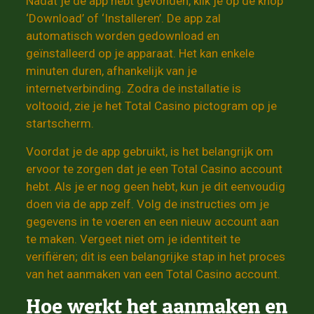
Nadat je de app hebt gevonden, klik je op de knop
‘Download’ of ‘Installeren’. De app zal
automatisch worden gedownload en
geïnstalleerd op je apparaat. Het kan enkele
minuten duren, afhankelijk van je
internetverbinding. Zodra de installatie is
voltooid, zie je het Total Casino pictogram op je
startscherm.
Voordat je de app gebruikt, is het belangrijk om
ervoor te zorgen dat je een Total Casino account
hebt. Als je er nog geen hebt, kun je dit eenvoudig
doen via de app zelf. Volg de instructies om je
gegevens in te voeren en een nieuw account aan
te maken. Vergeet niet om je identiteit te
verifiëren; dit is een belangrijke stap in het proces
van het aanmaken van een Total Casino account.
Hoe werkt het aanmaken en