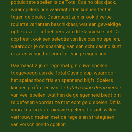
populairste spellen is de Total Casino blackjack,
waar spelers hun vaardigheden kunnen testen
tegen de dealer. Daarnaast zijn er ook diverse
roulette varianten beschikbaar, wat een geweldige
optie is voor liefhebbers van dit klassieke spel. De
app heeft ook een selectie van live casino spellen,
waardoor je de spanning van een echt casino kunt
ervaren vanuit het comfort van je eigen huis.
Daarnaast zijn er regelmatig nieuwe spellen
toegevoegd aan de Total Casino app, waardoor
het spelaanbod fris en spannend blijft. Spelers
kunnen profiteren van de
total casino demo
versie
van veel spellen, wat hen de gelegenheid biedt om
te oefenen voordat ze met echt geld spelen. Dit is
vooral nuttig voor nieuwe spelers die zich willen
vertrouwd maken met de regels en strategieën
van verschillende spellen.