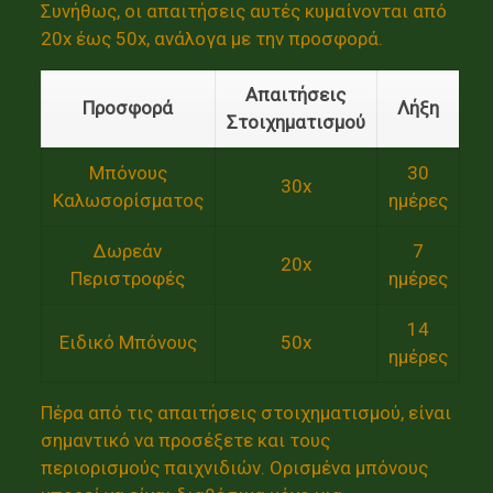
Συνήθως, οι απαιτήσεις αυτές κυμαίνονται από
20x έως 50x, ανάλογα με την προσφορά.
Απαιτήσεις
Προσφορά
Λήξη
Στοιχηματισμού
Μπόνους
30
30x
Καλωσορίσματος
ημέρες
Δωρεάν
7
20x
Περιστροφές
ημέρες
14
Ειδικό Μπόνους
50x
ημέρες
Πέρα από τις απαιτήσεις στοιχηματισμού, είναι
σημαντικό να προσέξετε και τους
περιορισμούς παιχνιδιών. Ορισμένα μπόνους