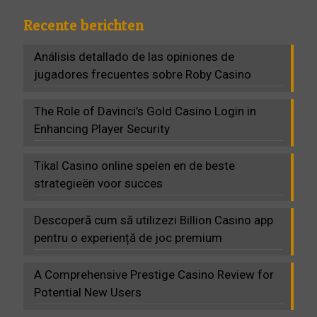
Recente berichten
Análisis detallado de las opiniones de
jugadores frecuentes sobre Roby Casino
The Role of Davinci’s Gold Casino Login in
Enhancing Player Security
Tikal Casino online spelen en de beste
strategieën voor succes
Descoperă cum să utilizezi Billion Casino app
pentru o experiență de joc premium
A Comprehensive Prestige Casino Review for
Potential New Users