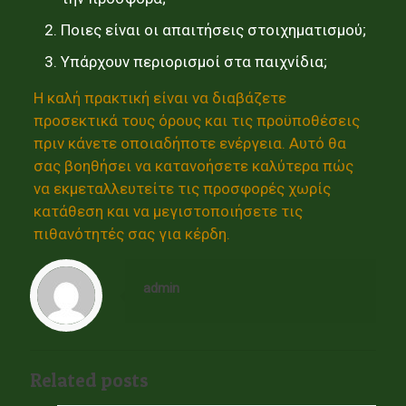
Ποιες είναι οι απαιτήσεις στοιχηματισμού;
Υπάρχουν περιορισμοί στα παιχνίδια;
Η καλή πρακτική είναι να διαβάζετε
προσεκτικά τους όρους και τις προϋποθέσεις
πριν κάνετε οποιαδήποτε ενέργεια. Αυτό θα
σας βοηθήσει να κατανοήσετε καλύτερα πώς
να εκμεταλλευτείτε τις προσφορές χωρίς
κατάθεση και να μεγιστοποιήσετε τις
πιθανότητές σας για κέρδη.
admin
Related posts