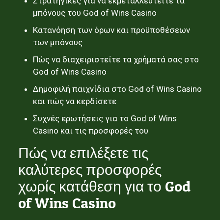
Στρατηγικές για να εκμεταλλευτείτε τα
μπόνους του God of Wins Casino
Κατανόηση των όρων και προϋποθέσεων
των μπόνους
Πώς να διαχειριστείτε τα χρήματά σας στο
God of Wins Casino
Δημοφιλή παιχνίδια στο God of Wins Casino
και πώς να κερδίσετε
Συχνές ερωτήσεις για το God of Wins
Casino και τις προσφορές του
Πώς να επιλέξετε τις
καλύτερες προσφορές
χωρίς κατάθεση για το God
of Wins Casino