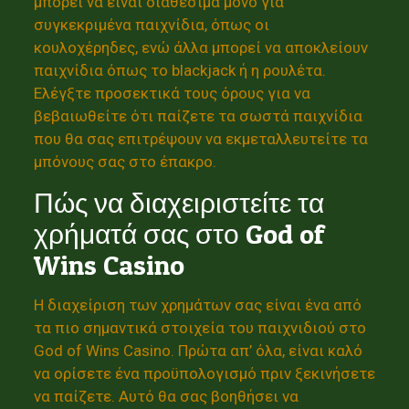
μπορεί να είναι διαθέσιμα μόνο για
συγκεκριμένα παιχνίδια, όπως οι
κουλοχέρηδες, ενώ άλλα μπορεί να αποκλείουν
παιχνίδια όπως το blackjack ή η ρουλέτα.
Ελέγξτε προσεκτικά τους όρους για να
βεβαιωθείτε ότι παίζετε τα σωστά παιχνίδια
που θα σας επιτρέψουν να εκμεταλλευτείτε τα
μπόνους σας στο έπακρο.
Πώς να διαχειριστείτε τα
χρήματά σας στο God of
Wins Casino
Η διαχείριση των χρημάτων σας είναι ένα από
τα πιο σημαντικά στοιχεία του παιχνιδιού στο
God of Wins Casino. Πρώτα απ’ όλα, είναι καλό
να ορίσετε ένα προϋπολογισμό πριν ξεκινήσετε
να παίζετε. Αυτό θα σας βοηθήσει να