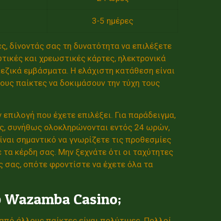
3-5 ημέρες
ς, δίνοντάς σας τη δυνατότητα να επιλέξετε
τικές και χρεωστικές κάρτες, ηλεκτρονικά
απεζικά εμβάσματα. Η ελάχιστη κατάθεση είναι
έους παίκτες να δοκιμάσουν την τύχη τους
 επιλογή που έχετε επιλέξει. Για παράδειγμα,
ες, συνήθως ολοκληρώνονται εντός 24 ωρών,
Είναι σημαντικό να γνωρίζετε τις προθεσμίες
 τα κέρδη σας. Μην ξεχνάτε ότι οι ταχύτητες
 σας, οπότε φροντίστε να έχετε όλα τα
το Wazamba Casino;
από άλλους παίκτες είναι πολύτιμες. Πολλοί