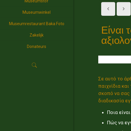
Museumstof
Museumwinkel
Museumrestaurant Baka Foto
Είναι 
Zakelijk
αξιολο
Donateurs
Σε αυτό το άρ
παιχνίδια και
σκοπό να σας 
διαδικασία εγ
Ποια είναι
Πώς να εγ