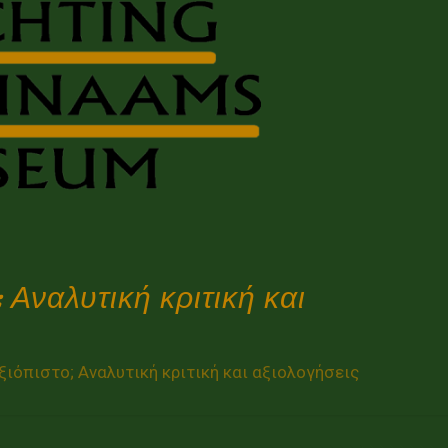
 Αναλυτική κριτική και
ξιόπιστο; Αναλυτική κριτική και αξιολογήσεις