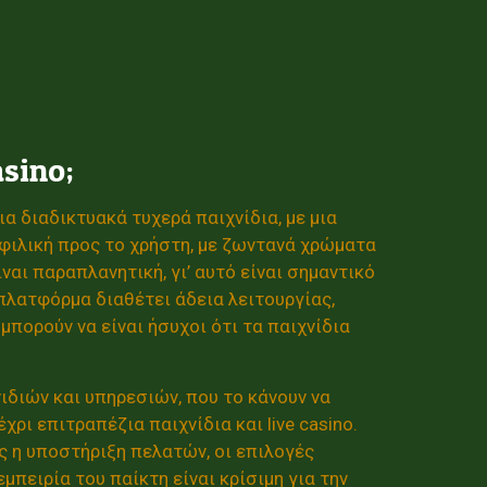
asino;
α διαδικτυακά τυχερά παιχνίδια, με μια
 φιλική προς το χρήστη, με ζωντανά χρώματα
αι παραπλανητική, γι’ αυτό είναι σημαντικό
πλατφόρμα διαθέτει άδεια λειτουργίας,
 μπορούν να είναι ήσυχοι ότι τα παιχνίδια
ιδιών και υπηρεσιών, που το κάνουν να
ρι επιτραπέζια παιχνίδια και live casino.
ως η υποστήριξη πελατών, οι επιλογές
πειρία του παίκτη είναι κρίσιμη για την