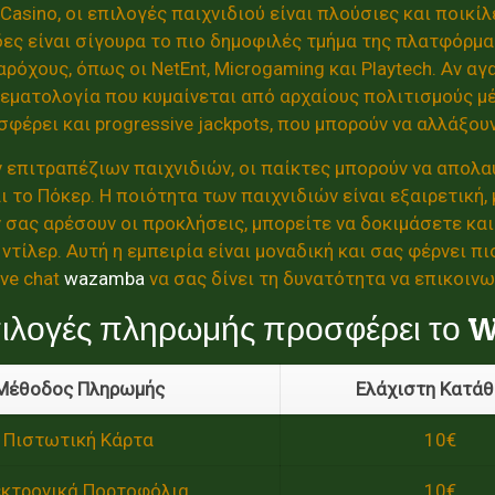
asino, οι επιλογές παιχνιδιού είναι πλούσιες και ποικίλ
ες είναι σίγουρα το πιο δημοφιλές τμήμα της πλατφόρμ
ρόχους, όπως οι NetEnt, Microgaming και Playtech. Αν αγ
θεματολογία που κυμαίνεται από αρχαίους πολιτισμούς μέχ
έρει και progressive jackpots, που μπορούν να αλλάξουν
 επιτραπέζιων παιχνιδιών, οι παίκτες μπορούν να απολα
 το Πόκερ. Η ποιότητα των παιχνιδιών είναι εξαιρετική,
ν σας αρέσουν οι προκλήσεις, μπορείτε να δοκιμάσετε και 
ντίλερ. Αυτή η εμπειρία είναι μοναδική και σας φέρνει 
ive chat
wazamba
να σας δίνει τη δυνατότητα να επικοινω
πιλογές πληρωμής προσφέρει το 
Μέθοδος Πληρωμής
Ελάχιστη Κατά
Πιστωτική Κάρτα
10€
κτρονικά Πορτοφόλια
10€