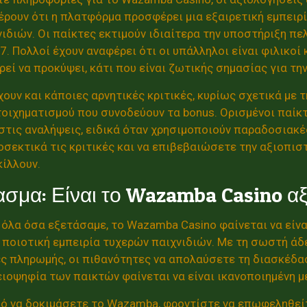
ρουν ότι η πλατφόρμα προσφέρει μια εξαιρετική εμπειρία
νιδιών. Οι παίκτες εκτιμούν ιδιαίτερα την υποστήριξη πε
7. Πολλοί έχουν αναφέρει ότι οι υπάλληλοι είναι φιλικο
εί να προκύψει, κάτι που είναι ζωτικής σημασίας για την
ουν και κάποιες αρνητικές κριτικές, κυρίως σχετικά με 
οιχηματισμού που συνοδεύουν τα bonus. Ορισμένοι παίκτ
τις αναλήψεις, ειδικά όταν χρησιμοποιούν παραδοσιακέ
σεκτικά τις κριτικές και να επιβεβαιώσετε την αξιοπισ
κίλλουν.
σμα: Είναι το Wazamba Casino αξ
όλα όσα εξετάσαμε, το Wazamba Casino φαίνεται να είνα
 ποιοτική εμπειρία τυχερών παιχνιδιών. Με τη σωστή άδε
ς πληρωμής, οι πιθανότητες να απολαύσετε τη διασκέδασ
λειοψηφία των παικτών φαίνεται να είναι ικανοποιημένη 
ό να δοκιμάσετε το Wazamba, φροντίστε να επωφεληθείτ