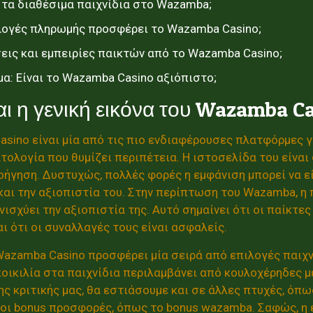
ι τα διαθέσιμα παιχνίδια στο Wazamba;
λογές πληρωμής προσφέρει το Wazamba Casino;
εις και εμπειρίες παικτών από το Wazamba Casino;
α: Είναι το Wazamba Casino αξιόπιστο;
αι η γενική εικόνα του Wazamba C
sino είναι μία από τις πιο ενδιαφέρουσες πλατφόρμες γι
τολογία που θυμίζει περιπέτεια. Η ιστοσελίδα του είναι
οήγηση. Δυστυχώς, πολλές φορές η εμφάνιση μπορεί να είν
και την αξιοπιστία του. Στην περίπτωση του Wazamba, η 
νισχύει την αξιοπιστία της. Αυτό σημαίνει ότι οι παίκτες
αι ότι οι συναλλαγές τους είναι ασφαλείς.
Wazamba Casino προσφέρει μία σειρά από επιλογές παιχν
ποικιλία στα παιχνίδια περιλαμβάνει από κουλοχέρηδες μέχ
ης κριτικής μας, θα εστιάσουμε και σε άλλες πτυχές, όπ
οι bonus προσφορές, όπως το bonus wazamba. Σαφώς, η εμ