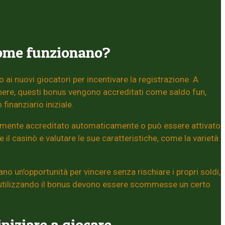
come funzionano?
ai nuovi giocatori per incentivare la registrazione. A
enere, questi bonus vengono accreditati come saldo fun,
finanziario iniziale.
itamente accreditato automaticamente o può essere attivato
l casinò e valutare le sue caratteristiche, come la varietà
 un’opportunità per vincere senza rischiare i propri soldi,
e utilizzando il bonus devono essere scommesse un certo
iniziare a giocare