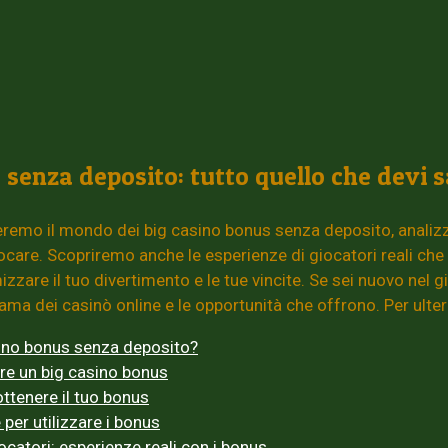
 senza deposito: tutto quello che devi s
reremo il mondo dei big casino bonus senza deposito, anal
giocare. Scopriremo anche le esperienze di giocatori reali ch
are il tuo divertimento e le tue vincite. Se sei nuovo nel gi
ma dei casinò online e le opportunità che offrono. Per ulterio
sino bonus senza deposito?
zare un big casino bonus
ttenere il tuo bonus
 per utilizzare i bonus
catori: esperienze reali con i bonus