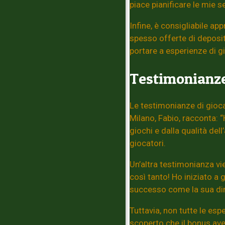
piace pianificare le mie s
Infine, è consigliabile ap
spesso offerte di deposit
portare a esperienze di gi
Testimonianze 
Le testimonianze di gioca
Milano, Fabio, racconta:
giochi e dalla qualità de
giocatori.
Un’altra testimonianza v
così tanto! Ho iniziato a 
successo come la sua dim
Tuttavia, non tutte le esp
scoperto che il bonus ave