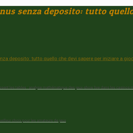
nus senza deposito: tutto quello
za deposito: tutto quello che devi sapere per iniziare a gio
issent les tables : analyse mathématique des jeux‑show live dans les casinos
meilleur choix pour les amateurs de jeux