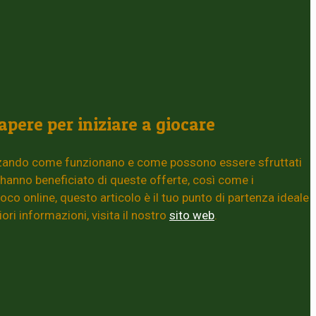
apere per iniziare a giocare
izzando come funzionano e come possono essere sfruttati
e hanno beneficiato di queste offerte, così come i
oco online, questo articolo è il tuo punto di partenza ideale
ri informazioni, visita il nostro
sito web
.