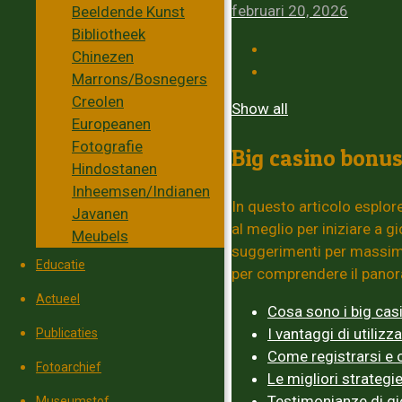
februari 20, 2026
Beeldende Kunst
Bibliotheek
Chinezen
Marrons/Bosnegers
Creolen
Show all
Europeanen
Fotografie
Big casino bonus
Hindostanen
Inheemsen/Indianen
In questo articolo esplo
Javanen
al meglio per iniziare a 
Meubels
suggerimenti per massimizz
Educatie
per comprendere il panora
Actueel
Cosa sono i big ca
I vantaggi di utiliz
Publicaties
Come registrarsi e o
Fotoarchief
Le migliori strategie
Testimonianze di gio
Museumstof