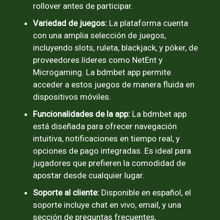
rollover antes de participar.
Variedad de juegos:
La plataforma cuenta
con una amplia selección de juegos,
incluyendo slots, ruleta, blackjack, y póker, de
proveedores líderes como NetEnt y
Microgaming. La bdmbet app permite
acceder a estos juegos de manera fluida en
dispositivos móviles.
Funcionalidades de la app:
La bdmbet app
está diseñada para ofrecer navegación
intuitiva, notificaciones en tiempo real, y
opciones de pago integradas. Es ideal para
jugadores que prefieren la comodidad de
apostar desde cualquier lugar.
Soporte al cliente:
Disponible en español, el
soporte incluye chat en vivo, email, y una
sección de preguntas frecuentes,