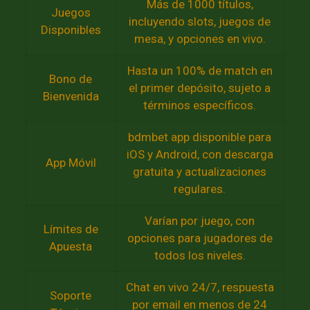
Más de 1000 títulos,
Juegos
incluyendo slots, juegos de
Disponibles
mesa, y opciones en vivo.
Hasta un 100% de match en
Bono de
el primer depósito, sujeto a
Bienvenida
términos específicos.
bdmbet app disponible para
iOS y Android, con descarga
App Móvil
gratuita y actualizaciones
regulares.
Varían por juego, con
Límites de
opciones para jugadores de
Apuesta
todos los niveles.
Chat en vivo 24/7, respuesta
Soporte
por email en menos de 24