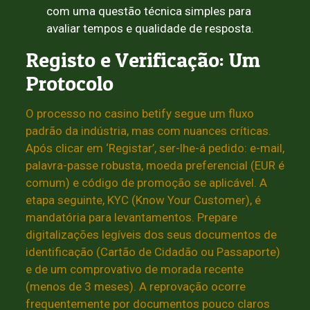
com uma questão técnica simples para
avaliar tempos e qualidade de resposta.
Registo e Verificação: Um
Protocolo
O processo no casino betify segue um fluxo
padrão da indústria, mas com nuances críticas.
Após clicar em ‘Registar’, ser-lhe-á pedido: e-mail,
palavra-passe robusta, moeda preferencial (EUR é
comum) e código de promoção se aplicável. A
etapa seguinte, KYC (Know Your Customer), é
mandatória para levantamentos. Prepare
digitalizações legíveis dos seus documentos de
identificação (Cartão de Cidadão ou Passaporte)
e de um comprovativo de morada recente
(menos de 3 meses). A reprovação ocorre
frequentemente por documentos pouco claros