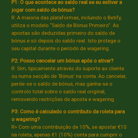
P1: O que acontece ao saldo real se eu estiver a
jogar com saldo de bónus?
R: A maioria das plataformas, incluindo o Betify,
utiliza o modelo “Saldo de Bónus Primeiro”. As
apostas são deduzidas primeiro do saldo de
bónus e só depois do saldo real. Isto protege o
seu capital durante o período de wagering.
P2: Posso cancelar um bónus após o ativar?
R: Sim, tipicamente através do suporte ao cliente
ou numa secção de ‘Bónus’ na conta. Ao cancelar,
perde-se o saldo de bónus, mas ganha-se o
controlo total sobre o saldo real original,
removendo restrições de aposta e wagering.
P3: Como é calculado o contributo da roleta para
o wagering?
R> Com uma contribuição de 10%, se apostar €10
na roleta, apenas €1 (10%) conta para cumprir o