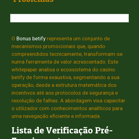
O
Bonus betify
representa um conjunto de
mecanismos promocionais que, quando
compreendidos tecnicamente, transformam-se
numa ferramenta de valor acrescentado. Este
whitepaper analisa o ecossistema do casino
betify de forma exaustiva, segmentando a sua
operação, desde a estrutura matemática dos
incentivos até aos protocolos de segurança e
resolução de falhas. A abordagem visa capacitar
o utilizador com conhecimentos analíticos para
uma navegação eficiente e informada.
Lista de Verificação Pré-