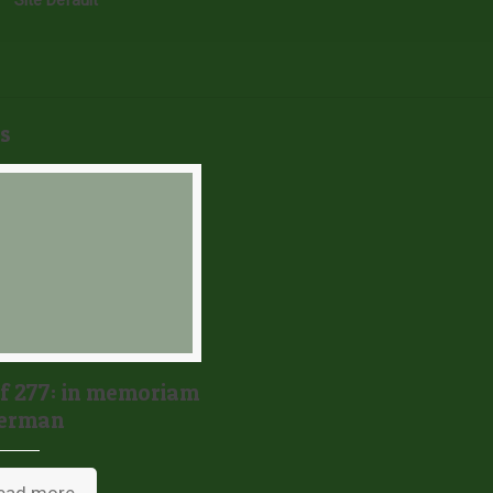
Site Default
s
 277: in memoriam
berman