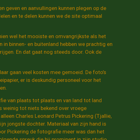
en geven en aanvullingen kunnen plegen op de
delen en te delen kunnen we de site optimaal
ien wel het mooiste en omvangrijkste als het
n in binnen- en buitenland hebben we prachtig en
krijgen. En dat gaat nog steeds door. Ook de
 daar gaan veel kosten mee gemoeid. De foto’s
ipapier, er is deskundig personeel voor het
en.
e van plaats tot plaats en van land tot land
is weinig tot niets bekend over vroege
lleen Charles Leonard Petrus Pickering (Tjallie,
jn jongste dochter. Materiaal van zijn hand is
voor Pickering de fotografie meer was dan het
volgende spreuk die hij prominent in zijn studio