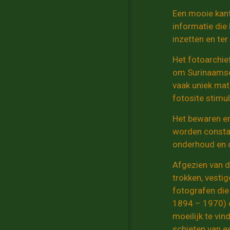
Een mooie kant
informatie die
inzetten en ter
Het fotoarchie
om Surinaamse 
vaak uniek mat
fotosite stimu
Het bewaren en
worden constan
onderhoud en d
Afgezien van d
trokken, vestig
fotografen die
1894 – 1970) di
moeilijk te vi
schieten van ee