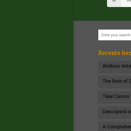
R
Recente ber
Análisis det
The Role of 
Tikal Casino
Descoperă cu
A Comprehens