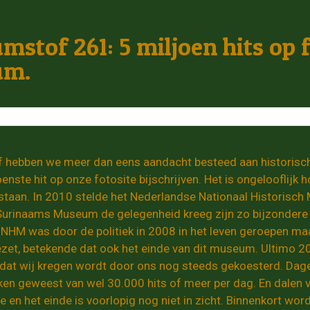
stof 261: 5 miljoen hits op 
um.
hebben we meer dan eens aandacht besteed aan historische 
oenste hit op onze fotosite bijschrijven. Het is ongelooflijk
 staan. In 2010 stelde het Nederlandse Nationaal Historis
urinaams Museum de gelegenheid kreeg zijn zo bijzondere 
t NHM was door de politiek in 2008 in het leven geroepen maa
zet, betekende dat ook het einde van dit museum. Ultimo 2
dat wij kregen wordt door ons nog steeds gekoesterd. Dag
ieken geweest van wel 30.000 hits of meer per dag. En dalen 
te en het einde is voorlopig nog niet in zicht. Binnenkort w