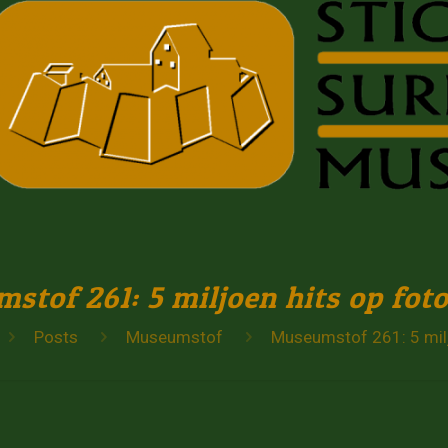
stof 261: 5 miljoen hits op fo
Posts
Museumstof
Museumstof 261: 5 mil