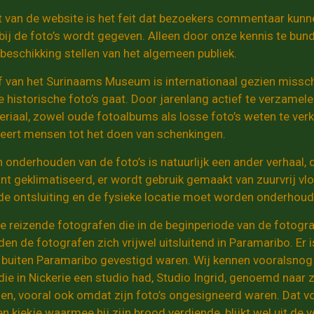
 van de website is het feit dat bezoekers commentaar kunn
 bij de foto’s wordt gegeven. Alleen door onze kennis te bun
 beschikking stellen van het algemeen publiek.
f van het Surinaams Museum is internationaal gezien missch
historische foto’s gaat. Door jarenlang actief te verzamele
eriaal, zowel oude fotoalbums als losse foto’s weten te ver
leert mensen tot het doen van schenkingen.
 onderhouden van de foto’s is natuurlijk een ander verhaal,
t geklimatiseerd, er wordt gebruik gemaakt van zuurvrij vloe
e ontsluiting en de fysieke locatie moet worden onderhoud
e reizende fotografen die in de beginperiode van de fotografi
den de fotografen zich vrijwel uitsluitend in Paramaribo. Er 
 buiten Paramaribo gevestigd waren. Wij kennen vooralsnog a
e in Nickerie een studio had, Studio Ingrid, genoemd naar zi
nden, vooral ook omdat zijn foto’s ongesigneerd waren. Dat 
n kiekje waarmee hij zijn brood verdiende, blijkt wel uit de 