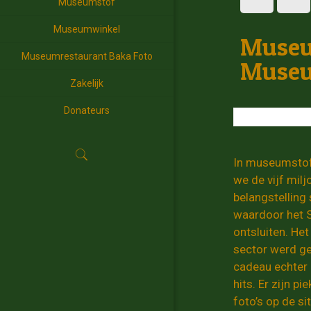
Museumstof
Museumwinkel
Museum
Museumrestaurant Baka Foto
Muse
Zakelijk
Donateurs
In museumstof 
we de vijf milj
belangstelling
waardoor het S
ontsluiten. He
sector werd ge
cadeau echter 
hits. Er zijn p
foto’s op de si