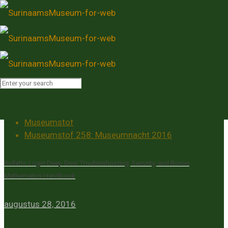
Museumstof 258:
Museumnacht 2016
Home
Posts
Museumstof
Museumstof 258: Museumnacht 2016
Rolletto Login Deep Dive: Troubleshooting, Security, and Bonus
Mathematics Handbook
augustus 28, 2016