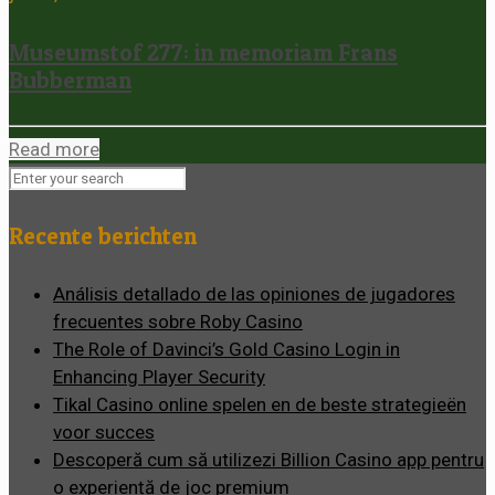
Museumstof 277: in memoriam Frans
Bubberman
Read more
Recente berichten
Análisis detallado de las opiniones de jugadores
frecuentes sobre Roby Casino
The Role of Davinci’s Gold Casino Login in
Enhancing Player Security
Tikal Casino online spelen en de beste strategieën
voor succes
Descoperă cum să utilizezi Billion Casino app pentru
o experiență de joc premium