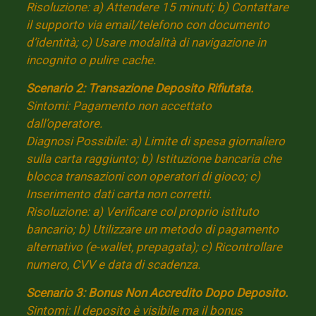
Risoluzione: a) Attendere 15 minuti; b) Contattare
il supporto via email/telefono con documento
d’identità; c) Usare modalità di navigazione in
incognito o pulire cache.
Scenario 2: Transazione Deposito Rifiutata.
Sintomi:
Pagamento non accettato
dall’operatore.
Diagnosi Possibile:
a) Limite di spesa giornaliero
sulla carta raggiunto; b) Istituzione bancaria che
blocca transazioni con operatori di gioco; c)
Inserimento dati carta non corretti.
Risoluzione: a) Verificare col proprio istituto
bancario; b) Utilizzare un metodo di pagamento
alternativo (e-wallet, prepagata); c) Ricontrollare
numero, CVV e data di scadenza.
Scenario 3: Bonus Non Accredito Dopo Deposito.
Sintomi:
Il deposito è visibile ma il bonus