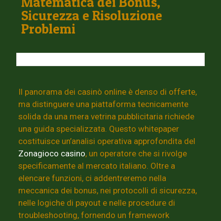
Matematica dei Bonus,
Sicurezza e Risoluzione
Problemi
Il panorama dei casinò online è denso di offerte,
ma distinguere una piattaforma tecnicamente
solida da una mera vetrina pubblicitaria richiede
una guida specializzata. Questo whitepaper
costituisce un’analisi operativa approfondita del
Zonagioco casino
, un operatore che si rivolge
specificamente al mercato italiano. Oltre a
elencare funzioni, ci addentreremo nella
meccanica dei bonus, nei protocolli di sicurezza,
nelle logiche di payout e nelle procedure di
troubleshooting, fornendo un framework