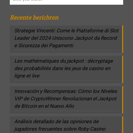
Recente berichten
Strategie Vincenti: Come le Piattaforme di Slot
Leader del 2024 Uniscono Jackpot da Record
e Sicurezza dei Pagamenti
Les mathématiques du jackpot : décryptage
des probabilités dans les jeux de casino en
ligne et live
Innovación y Recompensas: Cómo los Niveles
VIP de CryptoWinner Revolucionan el Jackpot
de Bitcoin en el Nuevo Año
Análisis detallado de las opiniones de
jugadores frecuentes sobre Roby Casino