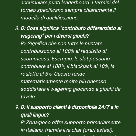
accumulare punti leaderboard. I termini del
torneo specificano sempre chiaramente il
modello di qualificazione.
D: Cosa significa “contributo differenziato al
wagering” per i diversi giochi?
R> Significa che non tutte le puntate
contribuiscono al 100% al requisito di
scommessa. Esempio: le slot possono
contribuire al 100%, il blackjack al 10%, la
roulette al 5%. Questo rende
matematicamente molto più oneroso
soddisfare il wagering giocando a giochi da
tavolo.
D: Il supporto clienti è disponibile 24/7 e in
quali lingue?
R: Zonagioco offre supporto primariamente
in Italiano, tramite live chat (orari estesi),