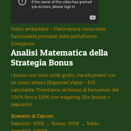
Video embedded – Panoramica visiva delle
funzionalità principali della piattaforma
Zonagioco.
Analisi Matematica della
Strategia Bonus
I bonus non sono soldi gratis, ma strumenti con
un costo atteso (Expected Value – EV)
calcolabile. Prendiamo un bonus di benvenuto del
100% fino a 500€ con wagering 30x (bonus +
deposito).
Scenario di Calcolo:
Deposito: 500€ → Bonus: 500€ → Saldo
giocabile: 1000€.