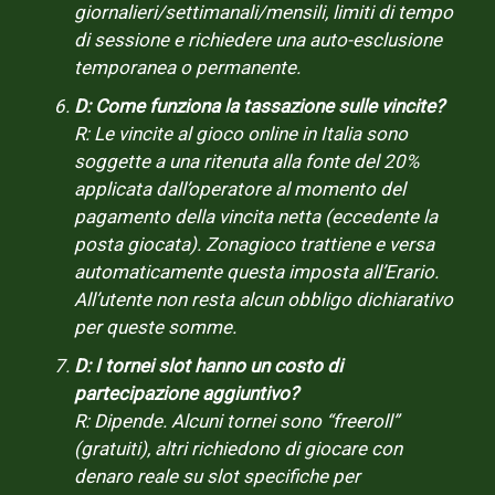
giornalieri/settimanali/mensili, limiti di tempo
di sessione e richiedere una auto-esclusione
temporanea o permanente.
D: Come funziona la tassazione sulle vincite?
R: Le vincite al gioco online in Italia sono
soggette a una ritenuta alla fonte del 20%
applicata dall’operatore al momento del
pagamento della vincita netta (eccedente la
posta giocata). Zonagioco trattiene e versa
automaticamente questa imposta all’Erario.
All’utente non resta alcun obbligo dichiarativo
per queste somme.
D: I tornei slot hanno un costo di
partecipazione aggiuntivo?
R: Dipende. Alcuni tornei sono “freeroll”
(gratuiti), altri richiedono di giocare con
denaro reale su slot specifiche per