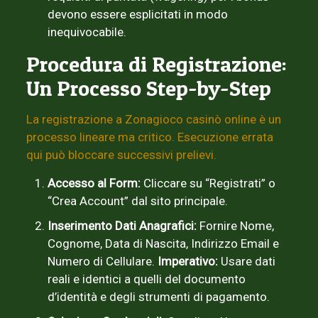
devono essere esplicitati in modo
inequivocabile.
Procedura di Registrazione:
Un Processo Step-by-Step
La registrazione a Zonagioco casinò online è un
processo lineare ma critico. Esecuzione errata
qui può bloccare successivi prelievi.
Accesso al Form:
Cliccare su “Registrati” o
“Crea Account” dal sito principale.
Inserimento Dati Anagrafici:
Fornire Nome,
Cognome, Data di Nascita, Indirizzo Email e
Numero di Cellulare.
Imperativo:
Usare dati
reali e identici a quelli del documento
d’identità e degli strumenti di pagamento.