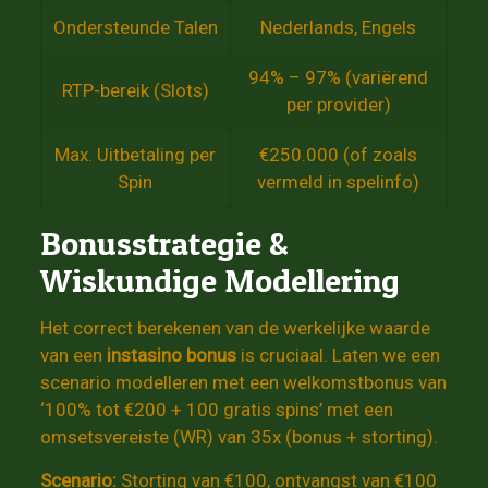
Ondersteunde Talen
Nederlands, Engels
94% – 97% (variërend
RTP-bereik (Slots)
per provider)
Max. Uitbetaling per
€250.000 (of zoals
Spin
vermeld in spelinfo)
Bonusstrategie &
Wiskundige Modellering
Het correct berekenen van de werkelijke waarde
van een
instasino bonus
is cruciaal. Laten we een
scenario modelleren met een welkomstbonus van
‘100% tot €200 + 100 gratis spins’ met een
omsetsvereiste (WR) van 35x (bonus + storting).
Scenario:
Storting van €100, ontvangst van €100