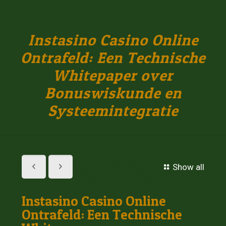
Instasino Casino Online
Ontrafeld: Een Technische
Whitepaper over
Bonuswiskunde en
Systeemintegratie
Show all
Instasino Casino Online
Ontrafeld: Een Technische