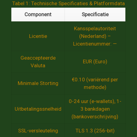
Tabel 1: Technische Specificaties & Platformdata
Component
Specificatie
Kansspelautoriteit
Licentie
(Nederland) –
Licentienummer: —
Geaccepteerde
EUR (Euro)
Valuta
€0.10 (variërend per
Minimale Storting
methode)
0-24 uur (e-wallets), 1-
Uitbetalingssnelheid
3 bankdagen
(bankoverschrijving)
SSL-versleuteling
TLS 1.3 (256-bit)