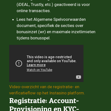
(iDEAL, Trustly, etc.) geactiveerd is voor
online transacties.
Lees het Algemene Spelvoorwaarden
document, specifiek de secties over
bonusinzet (wr) en maximale inzetlimieten
tijdens bonusspel.
Video-overzicht van de registratie- en
verificatieflow op het Instasino platform.
Registratie: Account-
Provisioning en KYC-