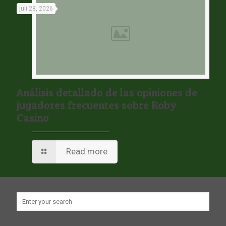
juli 28, 2026
Análisis detallado de las opiniones de
jugadores frecuentes sobre Roby
Casino
Read more