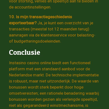
voor storting, verlies en speeltijd aan te bieden in
de accountinstellingen.
10. Is mijn transactiegeschiedenis
exporteerbaar?
Ja, je kunt een overzicht van je
transacties (meestal tot 12 maanden terug)
aanvragen via de klantenservice voor belasting-
of budgetteringsdoeleinden.
Conclusie
Instasino casino online biedt een functioneel
platform met een standaard aanbod voor de
Nederlandse markt. De technische implementatie
is robuust, maar niet uitzonderlijk. De waarde van
bonussen wordt sterk beperkt door hoge
omsetvereisten; een rationele benadering waarbij
bonussen worden gezien als verlengde speeltijd,
niet als gegarandeerd winstmechanisme, is