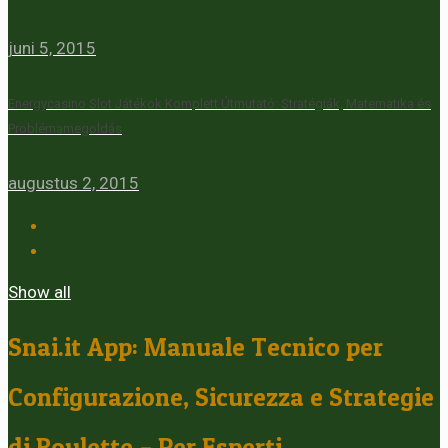
juni 5, 2015
Energycasino Slot Játékok Komplett Útmutató: Stratégiák, Matematika és
Problémamegoldás
augustus 2, 2015
Show all
Snai.it App: Manuale Tecnico per
Configurazione, Sicurezza e Strategie
di Roulette – Per Esperti