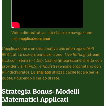
Video dimostrativo: interfaccia e navigazione
nelle
applicazioni snai
.
L’applicazione è un client nativo che interroga un’API
RESTful. Le sezioni principali sono:
Live Betting
(stream
HLS con latenza <1.5s),
Casino
(integrazione diretta con
provider via HTML5), e
Roulette
(engine proprietario con
RTP dichiarato). La
snai app
utilizza cache locale per le
quote, riducendo il carico di rete.
Strategia Bonus: Modelli
Matematici Applicati