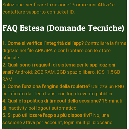
Soluzione: verificare la sezione ‘Promozioni Attive’ e
contattare supporto con ticket ID.
FAQ Estesa (Domande Tecniche)
1. Come si verifica l’integrità dell’app?
Controllare la firma
digitale nel file APK/iPA e confrontare con lo store
ufficiale.
2. Quali sono i requisiti di sistema per le
applicazioni
snai
?
Android: 2GB RAM, 2GB spazio libero. iOS: 1.5GB
RAM.
3. Come funziona l’engine della roulette?
Utilizza un RNG
certificato da iTech Labs, con log di evento pubblici.
4. Qual è la politica di timeout della sessione?
15 minuti
di inactivity, poi logout automatico.
5. Si può utilizzare l’app su più dispositivi?
No, una
sessione attiva per account, login multipli bloccano