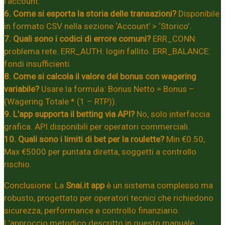
l’account.
6. Come si esporta la storia delle transazioni?
Disponibile
in formato CSV nella sezione ‘Account’ > ‘Storico’.
7. Quali sono i codici di errore comuni?
ERR_CONN:
problema rete. ERR_AUTH: login fallito. ERR_BALANCE:
fondi insufficienti.
8. Come si calcola il valore del bonus con wagering
variabile?
Usare la formula: Bonus Netto = Bonus –
(Wagering Totale * (1 – RTP)).
9. L’app supporta il betting via API?
No, solo interfaccia
grafica. API disponibili per operatori commerciali.
10. Quali sono i limiti di bet per la roulette?
Min €0.50,
Max €5000 per puntata diretta, soggetti a controllo
rischio.
Conclusione: La
Snai.it app
è un sistema complesso ma
robusto, progettato per operatori tecnici che richiedono
sicurezza, performance e controllo finanziario.
L’approccio metodico descritto in questo manuale