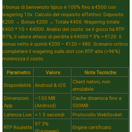
Il bonus di benvenuto tipico è 100% fino a €500 con
wagering 10x. Calcolo del requisito effettivo: Deposito
€200 → Bonus €200 → Totale €400. Wagering totale:
€400 * 10 = €4000. Analisi del costo: se il gioco ha RTP
97%, il valore atteso di perdita è €4000 * 3% = €120. Il
bonus netto è quindi €200 – €120 = €80. Scenario critico:
completare il wagering sulle slot con RTP alto (>96%)
minimizza il costo.
Parametro
Valore
Note Tecniche
Client nativo, non
Disponibilità
Android & iOS
emulabile
Dimensioni
~150 MB
Cache dinamica fino a
App
(Android)
500MB
Latenza Live
< 1.5 secondi
Protocollo WebSocket
97.3%
RTP Roulette
Engine certificato
(European)