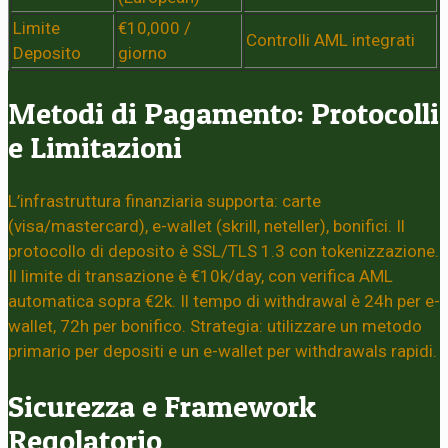
Limite
€10,000 /
Controlli AML integrati
Deposito
giorno
Metodi di Pagamento: Protocolli
e Limitazioni
L’infrastruttura finanziaria supporta: carte
(visa/mastercard), e-wallet (skrill, neteller), bonifici. Il
protocollo di deposito è SSL/TLS 1.3 con tokenizzazione.
Il limite di transazione è €10k/day, con verifica AML
automatica sopra €2k. Il tempo di withdrawal è 24h per e-
wallet, 72h per bonifico. Strategia: utilizzare un metodo
primario per depositi e un e-wallet per withdrawals rapidi.
Sicurezza e Framework
Regolatorio