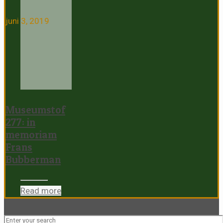
juni 3, 2019
Museumstof
277: in
memoriam
Frans
Bubberman
Read more